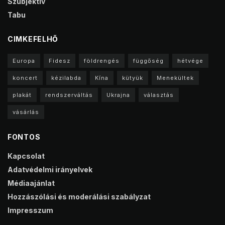
Szubjektív
Tabu
CIMKEFELHŐ
Europa
Fidesz
földrengés
függőség
hétvége
koncert
kézilabda
Kína
kütyük
Menekültek
plakát
rendszerváltás
Ukrajna
választás
vásárlás
FONTOS
Kapcsolat
Adatvédelmi irányelvek
Médiaajánlat
Hozzászólási és moderálási szabályzat
Impresszum