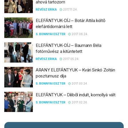
ahová tartozom
RÉVÉSZ ERIKA
2017.11.24.
ELEFÁNTYUK-DÍJ – Botár Attila költő
elefántidomárrá lett
S. BONNYAI ESZTER
2017.06.24.
ELEFÁNTYUK-DÍJ – Baumann Béla
fotóművész a kitüntetett
RÉVÉSZ ERIKA
2017.05.24.
ARANY ELEFÁNTYUK – Kvári Sinkó Zoltán
posztumusz díja
S. BONNYAI ESZTER
2017.03.24.
ELEFÁNTYUK – Diliből indult, komollyá vált
S. BONNYAI ESZTER
2017.02.26.