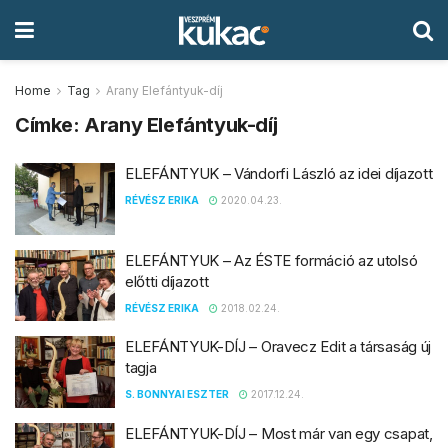
Home
Tag
Arany Elefántyuk-díj
Címke:
Arany Elefántyuk-díj
ELEFÁNTYUK – Vándorfi László az idei díjazott
RÉVÉSZ ERIKA
2020.04.23.
ELEFÁNTYUK – Az ÉSTE formáció az utolsó
előtti díjazott
RÉVÉSZ ERIKA
2018.02.24.
ELEFÁNTYUK-DÍJ – Oravecz Edit a társaság új
tagja
S. BONNYAI ESZTER
2017.12.24.
ELEFÁNTYUK-DÍJ – Most már van egy csapat,