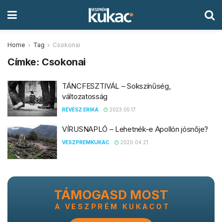
Home
Tag
Csokonai
Címke:
Csokonai
TÁNCFESZTIVÁL – Sokszínűség,
változatosság
RÉVÉSZ ERIKA
2023.05.17.
VÍRUSNAPLÓ – Lehetnék-e Apollón jósnője?
VESZPREMKUKAC
2020.04.21.
TÁMOGASD MOST
A VESZPRÉM KUKACOT