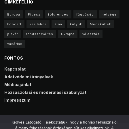
CIMKEFELHŐ
Europa
Fidesz
földrengés
függőség
hétvége
koncert
kézilabda
Kína
kütyük
Menekültek
plakát
rendszerváltás
Ukrajna
választás
vásárlás
FONTOS
Kapcsolat
Adatvédelmi irányelvek
Médiaajánlat
Hozzászólási és moderálási szabályzat
Impresszum
Kedves Látogató! Tájékoztatjuk, hogy a honlap felhasználói
élmény fokozásának érdekében sütiket alkalmazunk. A