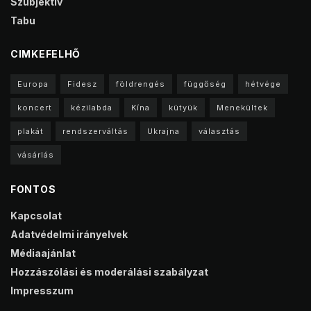
Szubjektív
Tabu
CIMKEFELHŐ
Europa
Fidesz
földrengés
függőség
hétvége
koncert
kézilabda
Kína
kütyük
Menekültek
plakát
rendszerváltás
Ukrajna
választás
vásárlás
FONTOS
Kapcsolat
Adatvédelmi irányelvek
Médiaajánlat
Hozzászólási és moderálási szabályzat
Impresszum