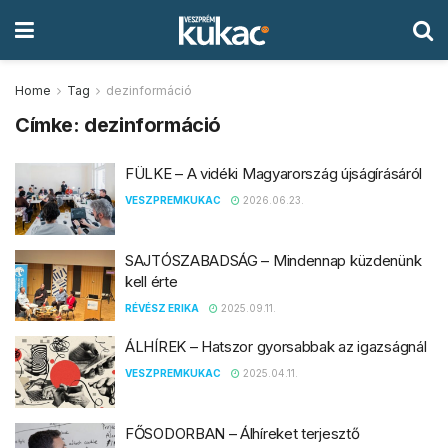
Home
Tag
dezinformáció
Címke:
dezinformáció
FÜLKE – A vidéki Magyarország újságírásáról
VESZPREMKUKAC
2026.06.23.
SAJTÓSZABADSÁG – Mindennap küzdenünk
kell érte
RÉVÉSZ ERIKA
2025.09.11.
ÁLHÍREK – Hatszor gyorsabbak az igazságnál
VESZPREMKUKAC
2025.04.11.
FŐSODORBAN – Álhíreket terjesztő