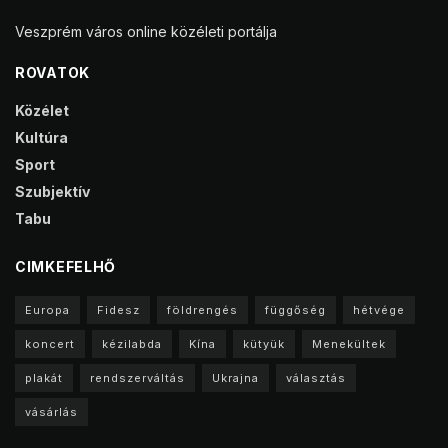
Veszprém város online közéleti portálja
ROVATOK
Közélet
Kultúra
Sport
Szubjektív
Tabu
CIMKEFELHŐ
Europa
Fidesz
földrengés
függőség
hétvége
koncert
kézilabda
Kína
kütyük
Menekültek
plakát
rendszerváltás
Ukrajna
választás
vásárlás