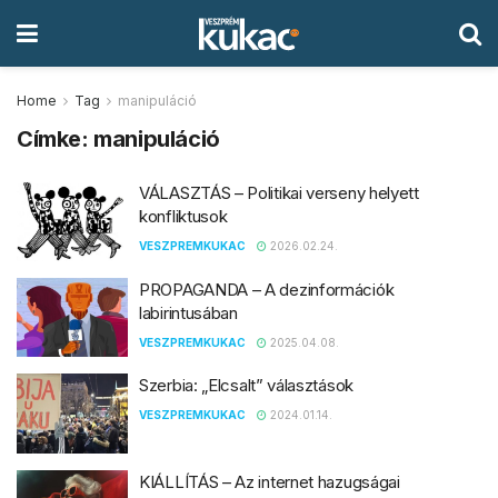
Home
Tag
manipuláció
Címke:
manipuláció
VÁLASZTÁS – Politikai verseny helyett
konfliktusok
VESZPREMKUKAC
2026.02.24.
PROPAGANDA – A dezinformációk
labirintusában
VESZPREMKUKAC
2025.04.08.
Szerbia: „Elcsalt” választások
VESZPREMKUKAC
2024.01.14.
KIÁLLÍTÁS – Az internet hazugságai