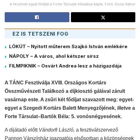
A fesztivál egyik fődíját a Forte Társulat előadása kapta. Fotó: Dusa Gábor
EZ IS TETSZENI FOG
LÓKÚT – Nyitott műterem Szajkó István emlékére
NÁPOLY – A város, ahol kétszer sírsz
FILMPIKNIK – Osvárt Andrea lesz a házigazdája
A TÁNC Fesztiválja XVIII. Országos Kortárs
Összművészeti Találkozó a díjkiosztó gálával zárult
vasárnap este. A zsűri két fődíjat szavazott meg: egyet-
egyet a Szegedi Kortárs Balett Menyegzőjének, illetve a
Forte Társulat–Bartók Béla: 5. vonósnégyesének.
A díjátadó előtt
Vándorfi László,
a fesztiválszervező
Pannon Várszínház igazgatója elsősorban a közönségnek