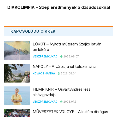
DIÁKOLIMPIA – Szép eredmények a dzsúdósoknál
KAPCSOLÓDÓ
CIKKEK
LÓKÚT – Nyitott műterem Szajkó István
emlékére
VESZPREMKUKAC
2026.08.07.
NÁPOLY – A város, ahol kétszer sírsz
KOVÁCS HANGA
2026.08.04.
FILMPIKNIK – Osvárt Andrea lesz
a házigazdája
VESZPREMKUKAC
2026.07.31.
MŰVÉSZETEK VÖLGYE – A kultúra dialógus