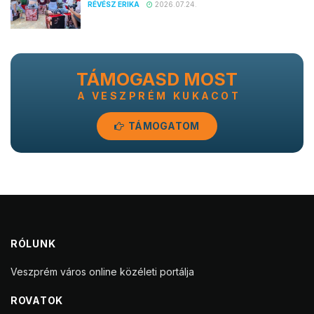
RÉVÉSZ ERIKA
2026.07.24.
TÁMOGASD MOST
A VESZPRÉM KUKACOT
TÁMOGATOM
RÓLUNK
Veszprém város online közéleti portálja
ROVATOK