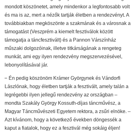
mondott köszönetet, amely mindenkor a legfontosabb volt
és ma is az, mert a nézők tartják életben a rendezvényt. A
továbbiakban megköszönte a szakmának és a városnak a
támogatást (Veszprém a kiemelt fesztiválok között
támogatja a táncfesztivált) és a Pannon Várszínház
műszaki dolgozóinak, illetve titkárságának a rengeteg
munkát, ami egy ilyen rendezvény megszervezésével,
lebonyolításával jár.
–
Én pedig köszönöm Krámer Györgynek és Vándorfi
Lászlónak, hogy életben tartják a fesztivált, amely talán a
legrégebbi ilyen jellegű rendezvény az országban –
mondta Szakály György Kossuth-díjas táncművész, a
Magyar Táncművészeti Egyetem rektora, a zsűri elnöke. –
Azt kívánom, hogy a következő években döngessék a
kaput a fiatalok, hogy ez a fesztivál még sokáig éljen!