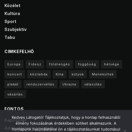
Közélet
Kultúra
Sport
Szubjektív
Tabu
CIMKEFELHŐ
Europa
Fidesz
földrengés
függőség
hétvége
koncert
kézilabda
Kína
kütyük
Menekültek
plakát
rendszerváltás
Ukrajna
választás
vásárlás
FONTOS
Kedves Látogató! Tájékoztatjuk, hogy a honlap felhasználói
Kapcsolat
élmény fokozásának érdekében sütiket alkalmazunk. A
Adatvédelmi irányelvek
honlapunk használatával ön a tájékoztatásunkat tudomásul