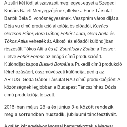
A zsűri két fődíjat szavazott meg: egyet-egyet a Szegedi
Kortárs Balett Menyegzőjének, illetve a Forte Társulat–
Bartók Béla 5. vonósnégyesének. Veszprém város díját a
Déja vu című produkció alkotója és előadói,
Kovács
Gerzson Péter, Bora Gábor, Fehér Laura, Gera Anita
és
Tókos Attila
vehették át. Alkotói és előadói különdíjban
részesült Tókos Attila és
ifj. Zsuráfszky Zoltán
a Testvér,
illetve
Fehér Ferenc
az Imágó című produkcióért.
Különdíjat kapott
Blaskó Borbála
a Pukedli című produkció
létrehozásáért, összművészeti különdíjat pedig az
ARTUS–Goda Gábor Társulat RAJ című produkciójáért. A
közönségnek legjobban a Budapest Táncszínház Dózis
című produkciója tetszett.
2018-ban május 28-a és június 3-a között rendezik
meg a sorrendben huszadik, jubileumi táncfesztivált.
A gálán két egyfelvonásossal bemutatkoztak a Magyar