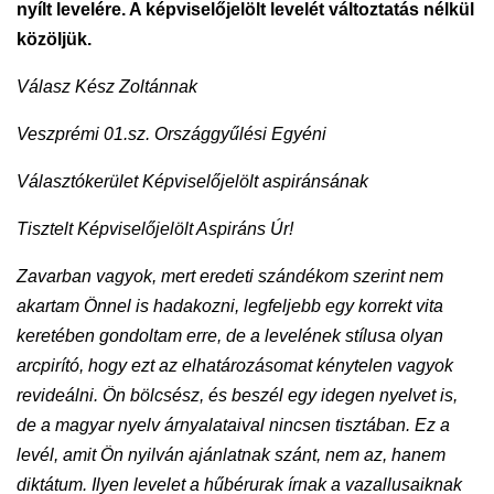
nyílt levelére. A képviselőjelölt levelét változtatás nélkül
közöljük.
Válasz Kész Zoltánnak
Veszprémi 01.sz. Országgyűlési Egyéni
Választókerület Képviselőjelölt aspiránsának
Tisztelt Képviselőjelölt Aspiráns Úr!
Zavarban vagyok, mert eredeti szándékom szerint nem
akartam Önnel is hadakozni, legfeljebb egy korrekt vita
keretében gondoltam erre, de a levelének stílusa olyan
arcpirító, hogy ezt az elhatározásomat kénytelen vagyok
revideálni. Ön bölcsész, és beszél egy idegen nyelvet is,
de a magyar nyelv árnyalataival nincsen tisztában. Ez a
levél, amit Ön nyilván ajánlatnak szánt, nem az, hanem
diktátum. Ilyen levelet a hűbérurak írnak a vazallusaiknak