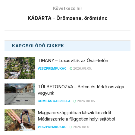
Következő hír
KÁDÁRTA – Örömzene, örömtánc
KAPCSOLÓDÓ
CIKKEK
TIHANY – Luxusvillák az Óvár-tetőn
VESZPREMKUKAC
2026.08.05.
TÚLBETONOZVA – Beton és térkő országa
vagyunk
GOMBÁS GABRIELLA
2026.08.05.
Magyarország jobban látszik közelről –
Médiaszemle a független helyi sajtóból
VESZPREMKUKAC
2026.08.01.