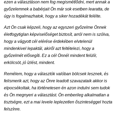
ezen a választáson nem fog megismétlődni, mert annak a
győzelemnek a babérjait Ön már sok esetben learatta, de
úgy is fogalmazhatok, hogy a siker hozadékát felélte.
Azt Ön csak képzeli, hogy az egyszeri győzelme Önnek
életfogytiglan képviselőséget biztosít, arról nem is szólva,
hogy a vágyott cél elérése érdekében elvtelenül
mindenkivel lepaktál, akiről azt feltételezi, hogy a
győzelmét elősegíti. Ez a cél Önnél mindent felülír,
erkölcsöt, jó ízlést, mindent.
Remélem, hogy a választók valóban bölcsek lesznek, és
felismerik azt, hogy az Önre leadott szavazataik akkor is
elpocsékoltak, ha történetesen én azon indulni sem tudok
és Ön megnyeri a választást. Ön emberileg alkalmatlan a
tisztségre, ezt a mai levele leplezetlen őszinteséggel hozta
felszínre.