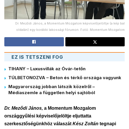
Dr. Meződi János, a Momentum Mozgalom képviselőjelöltje (a kép bal
oldalán) egy korábbi lakossági fórumon. Fotó: Momentum Mozgalom
EZ IS TETSZENI FOG
TIHANY – Luxusvillák az Óvár-tetőn
TÚLBETONOZVA – Beton és térkő országa vagyunk
Magyarország jobban látszik közelről –
Médiaszemle a független helyi sajtóból
Dr. Meződi János,
a Momentum Mozgalom
országgyűlési képviselőjelöltje eljuttatta
szerkesztőségünkhöz válaszát
Kész Zoltán
tegnapi