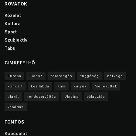
ROVATOK
Közélet
Kultúra
Sport
Szubjektív
Tabu
CIMKEFELHŐ
Europa
Fidesz
földrengés
függőség
hétvége
koncert
kézilabda
Kína
kütyük
Menekültek
plakát
rendszerváltás
Ukrajna
választás
vásárlás
FONTOS
Kapcsolat