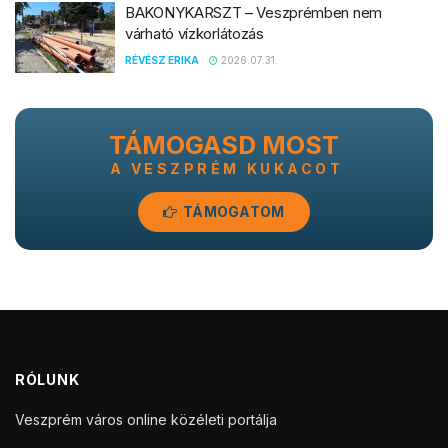
BAKONYKARSZT – Veszprémben nem
várható vízkorlátozás
RÉVÉSZ ERIKA
2026.07.31.
TÁMOGASD MOST
A VESZPRÉM KUKACOT
TÁMOGATOM
RÓLUNK
Veszprém város online közéleti portálja