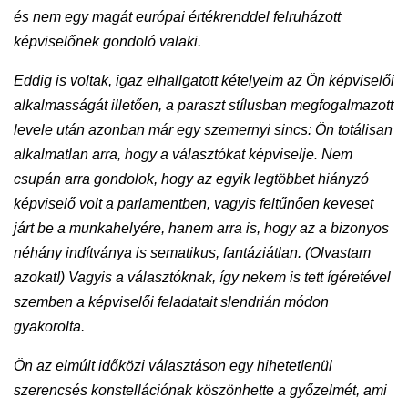
és nem egy magát európai értékrenddel felruházott
képviselőnek gondoló valaki.
Eddig is voltak, igaz elhallgatott kételyeim az Ön képviselői
alkalmasságát illetően, a paraszt stílusban megfogalmazott
levele után azonban már egy szemernyi sincs: Ön totálisan
alkalmatlan arra, hogy a választókat képviselje. Nem
csupán arra gondolok, hogy az egyik legtöbbet hiányzó
képviselő volt a parlamentben, vagyis feltűnően keveset
járt be a munkahelyére, hanem arra is, hogy az a bizonyos
néhány indítványa is sematikus, fantáziátlan. (Olvastam
azokat!) Vagyis a választóknak, így nekem is tett ígéretével
szemben a képviselői feladatait slendrián módon
gyakorolta.
Ön az elmúlt időközi választáson egy hihetetlenül
szerencsés konstellációnak köszönhette a győzelmét, ami