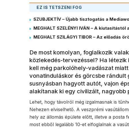
EZ IS TETSZENI FOG
SZUBJEKTÍV – Újabb tisztogatás a Mediawor
MEGHALT SZELÉNYI IVÁN – A kiutasítástól a
MEGHALT SZILÁGYI TIBOR – Az előadás örö
De most komolyan, foglalkozik vala
közlekedés-tervezéssel? Ha létezik
kell még parkolóhely-vadászat miatt
vonatinduláskor és görcsbe rándult 
susnyásban hagyott autót, vajon é
alakítanak ki egy civilizált, nagyobb
Lehet, hogy távolról még izgalmasnak is tűnh
Nehezen elviselhető. A veszprémi vasútáll
hely az állomás épülete előtt, illetve a post
most ebből legalább 10-et elfoglalnak a vasú