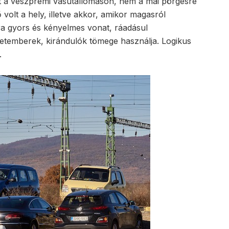
st a veszprémi vasútállomáson, nem a mai pörgésre
ő volt a hely, illetve akkor, amikor magasról
ra gyors és kényelmes vonat, ráadásul
etemberek, kirándulók tömege használja. Logikus
.