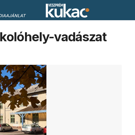
DIAAJÁNLAT
rkolóhely-vadászat