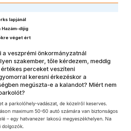
ks lapjánál
 Hazám-díjig
kre véget ért
ki a veszprémi önkormányzatnál
 ilyen szakember, tőle kérdezem, meddig
 értékes perceket veszíteni
gyomorral keresni érkezéskor a
pségben megúszta-e a kalandot? Miért nem
 parkolót?
et a parkolóhely-vadászat, de közelről keserves.
omáson maximum 50-60 autó számára van biztonságos
a felé – egy hatvanezer lakosú megyeszékhelyen. Na
ti dolgozók.