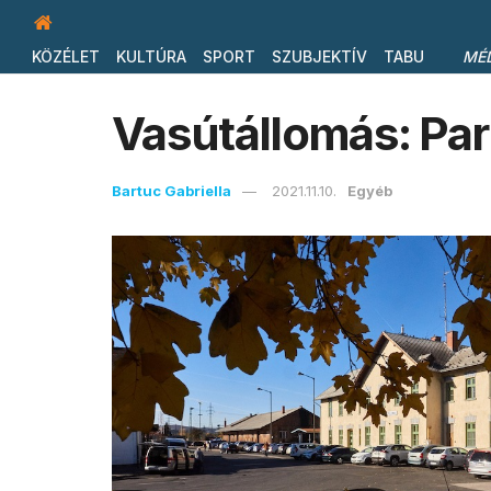
KÖZÉLET
KULTÚRA
SPORT
SZUBJEKTÍV
TABU
MÉ
Vasútállomás: Pa
Bartuc Gabriella
2021.11.10.
Egyéb