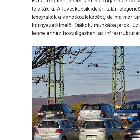
Ezt a forgalmi rendet, ami ma fogadja az uta
találták ki. A lovaskocsik idején talán elegend
lesajnálták a vonatközlekedést, de ma már új
környezetkímélő. Diákok, munkába járók, üzl
lenne ehhez hozzáigazítani az infrastruktúrát