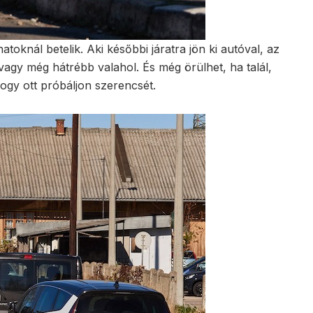
toknál betelik. Aki későbbi járatra jön ki autóval, az
agy még hátrébb valahol. És még örülhet, ha talál,
hogy ott próbáljon szerencsét.