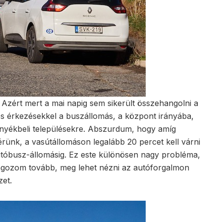
 Azért mert a mai napig sem sikerült összehangolni a
és érkezésekkel a buszállomás, a központ irányába,
nyékbeli településekre. Abszurdum, hogy amíg
érünk, a vasútállomáson legalább 20 percet kell várni
autóbusz-állomásig. Ez este különösen nagy probléma,
ragozom tovább, meg lehet nézni az autóforgalmon
zet.