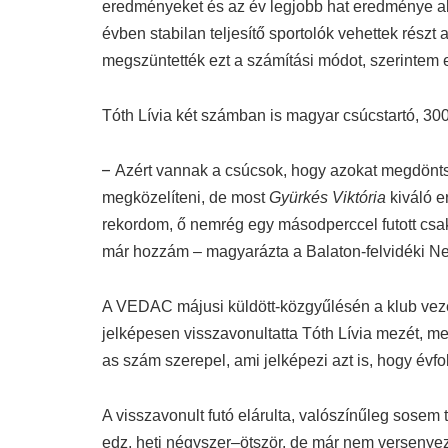
eredményeket és az év legjobb hat eredménye ala
évben stabilan teljesítő sportolók vehettek rés
megszüntették ezt a számítási módot, szerintem e
Tóth Lívia két számban is magyar csúcstartó, 30
–
Azért vannak a csúcsok, hogy azokat megdönts
megközelíteni, de most
Gyürkés Viktória
kiváló e
rekordom, ő nemrég egy másodperccel futott csa
már hozzám – magyarázta a Balaton-felvidéki N
A VEDAC májusi küldött-közgyűlésén a klub vez
jelképesen visszavonultatta Tóth Lívia mezét, m
as szám szerepel, ami jelképezi azt is, hogy év
A visszavonult futó elárulta, valószínűleg sosem
edz, heti négyszer–ötször, de már nem versenyez