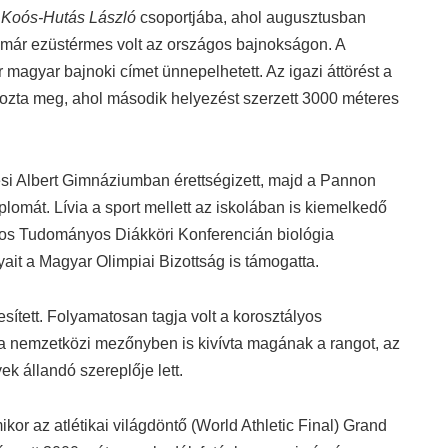
t
Koós-Hutás László
csoportjába, ahol augusztusban
már ezüstérmes volt az országos bajnokságon. A
agyar bajnoki címet ünnepelhetett. Az igazi áttörést a
ozta meg, ahol második helyezést szerzett 3000 méteres
ési Albert Gimnáziumban érettségizett, majd a Pannon
omát. Lívia a sport mellett az iskolában is kiemelkedő
szágos Tudományos Diákköri Konferencián biológia
ait a Magyar Olimpiai Bizottság is támogatta.
sített. Folyamatosan tagja volt a korosztályos
t a nemzetközi mezőnyben is kivívta magának a rangot, az
k állandó szereplője lett.
or az atlétikai világdöntő (World Athletic Final) Grand