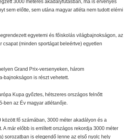
gzett 3000 méteres akadályfutásban, ma is érvényes
yt sem előtte, sem utána magyar atléta nem tudott elérni
grendezett egyetemi és főiskolás világbajnokságon, az
r csapat (minden sportágat beleértve) egyetlen
helyen Grand Prix-versenyeken, három
-bajnokságon is részt vehetett.
ópa Kupa győztes, hétszeres országos felnőtt
5-ben az Év magyar atlétanője.
0 között fő számában, 3000 méter akadályon és a
 A már előbb is említett országos rekordja 3000 méter
 sorozatban is elegendő lenne az első nyolc hely