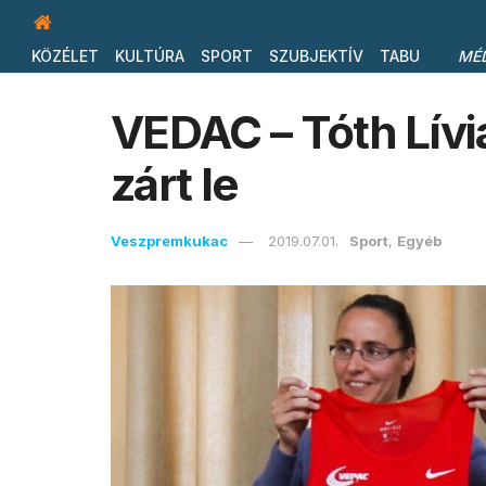
KÖZÉLET
KULTÚRA
SPORT
SZUBJEKTÍV
TABU
MÉ
VEDAC – Tóth Lívi
zárt le
Veszpremkukac
2019.07.01.
Sport
,
Egyéb