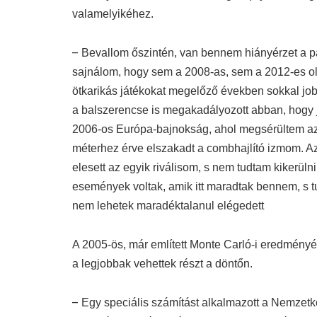
valamelyikéhez.
–
Bevallom őszintén, van bennem hiányérzet a p
sajnálom, hogy sem a 2008-as, sem a 2012-es ol
ötkarikás játékokat megelőző években sokkal jobb
a balszerencse is megakadályozott abban, hogy 
2006-os Európa-bajnokság, ahol megsérültem az 
méterhez érve elszakadt a combhajlító izmom. Az
elesett az egyik riválisom, s nem tudtam kikerülni
események voltak, amik itt maradtak bennem, s 
nem lehetek maradéktalanul elégedett
A 2005-ös, már említett Monte Carló-i eredményét
a legjobbak vehettek részt a döntőn.
–
Egy speciális számítást alkalmazott a Nemzetkö