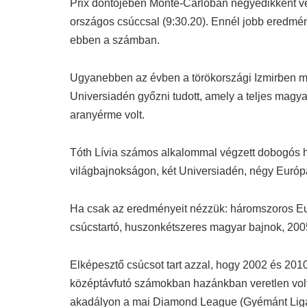
Prix döntőjében Monte-Carlóban negyedikként vé
országos csúccsal (9:30.20). Ennél jobb eredmén
ebben a számban.
Ugyanebben az évben a törökországi Izmirben me
Universiadén győzni tudott, amely a teljes magya
aranyérme volt.
Tóth Lívia számos alkalommal végzett dobogós 
világbajnokságon, két Universiadén, négy Európa
Ha csak az eredményeit nézzük: háromszoros Eur
csúcstartó, huszonkétszeres magyar bajnok, 200
Elképesztő csúcsot tart azzal, hogy 2002 és 201
középtávfutó számokban hazánkban veretlen volt.
akadályon a mai Diamond League (Gyémánt Liga)