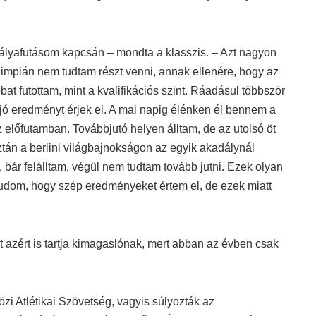
ályafutásom kapcsán – mondta a klasszis. – Azt nagyon
impián nem tudtam részt venni, annak ellenére, hogy az
at futottam, mint a kvalifikációs szint. Ráadásul többször
jó eredményt érjek el. A mai napig élénken él bennem a
előfutamban. Továbbjutó helyen álltam, de az utolsó öt
tán a berlini világbajnokságon az egyik akadálynál
, bár felálltam, végül nem tudtam tovább jutni. Ezek olyan
tudom, hogy szép eredményeket értem el, de ezek miatt
 azért is tartja kimagaslónak, mert abban az évben csak
zi Atlétikai Szövetség, vagyis súlyozták az