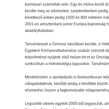
komolyan számoltak vele. Egy év múlva került á
kezdte meg az edzéseket, szeptemberben pedig 
következő évben pedig 1500 és 800 méteren már m
2001-es amszterdami junior Európa-bajnokság h
akadályfutásban.
Tanulmányait a Simonyi iskolában kezdte, a Vet
Egyetem Környezettudományi szakán szerzett dipl
teljesítményt nyújtott: első helyet ért el az Or
szekcióban a hidrobiológia tagozaton. Tanulmány
Mindeközben a sportpályán is fantasztikusan telje
válogatottaknak, később pedig a felnőttek közöt
elismerést, hiszen a legkomolyabb világeseménye
Legszebb sikerei egyikét 2005-ből jegyezzük, amik