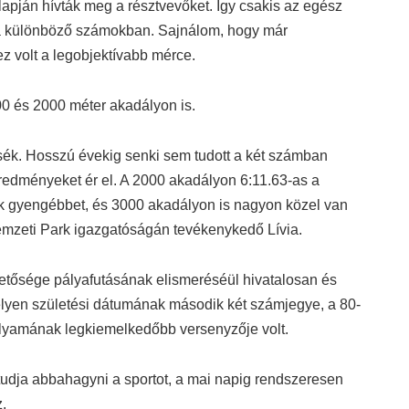
pján hívták meg a résztvevőket. Így csakis az egész
zt a különböző számokban. Sajnálom, hogy már
z volt a legobjektívabb mérce.
00 és 2000 méter akadályon is.
ék. Hosszú évekig senki sem tudott a két számban
redményeket ér el. A 2000 akadályon 6:11.63-as a
k gyengébbet, és 3000 akadályon is nagyon közel van
emzeti Park igazgatóságán tevékenykedő Lívia.
etősége pályafutásának elismeréséül hivatalosan és
elyen születési dátumának második két számjegye, a 80-
folyamának legkiemelkedőbb versenyzője volt.
 tudja abbahagyni a sportot, a mai napig rendszeresen
.