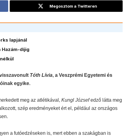
Megosztom a Twitteren
ks lapjánál
 Hazám-díjig
nélkül
s visszavonult
Tóth Lívia
, a Veszprémi Egyetemi és
óinak egyike.
erkedett meg az atlétikával,
Kungl József
edző látta meg
lkozott, szép eredményeket ért el, például az országos
sen.
gyen a futóedzéseken is, mert ebben a szakágban is