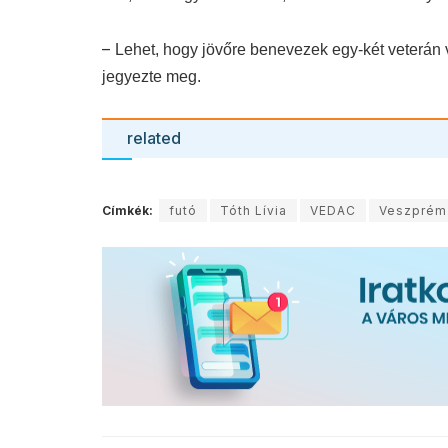
–
Lehet, hogy jövőre benevezek egy-két veterán 
jegyezte meg.
related
Címkék:
futó
Tóth Lívia
VEDAC
Veszprém