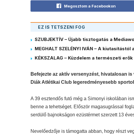
Megosztom a Facebookon
EZ IS TETSZENI FOG
SZUBJEKTÍV – Újabb tisztogatás a Mediawor
MEGHALT SZELÉNYI IVÁN – A kiutasítástól a
KÉKSZALAG – Küzdelem a természeti erők 
Befejezte az aktív versenyzést, hivatalosan i
Diák Atlétikai Club legeredményesebb sportol
A 39 esztendős futó még a Simonyi iskolában ism
benne a tehetséget. Először magasugrással fogla
serdülő bajnokságon ezüstérmet szerzett 13 éve
Nevelőedzője is támogatta abban, hogy részt ve