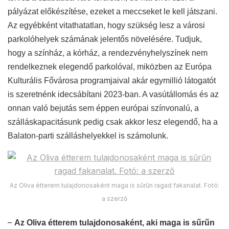
pályázat előkészítése, ezeket a meccseket le kell játszani.
Az egyébként vitathatatlan, hogy szükség lesz a városi
parkolóhelyek számának jelentős növelésére. Tudjuk,
hogy a színház, a kórház, a rendezvényhelyszínek nem
rendelkeznek elegendő parkolóval, miközben az Európa
Kulturális Fővárosa programjaival akár egymillió látogatót
is szeretnénk idecsábítani 2023-ban. A vasútállomás és az
onnan való bejutás sem éppen európai színvonalú, a
szálláskapacitásunk pedig csak akkor lesz elegendő, ha a
Balaton-parti szálláshelyekkel is számolunk.
Az Oliva étterem tulajdonosaként maga is sűrűn ragad fakanalat. Fotó:
a szerző
–
Az Oliva étterem tulajdonosaként, aki maga is sűrűn