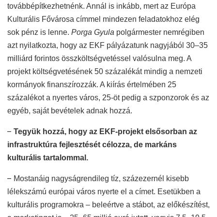
továbbépítkezhetnénk. Annál is inkább, mert az Európa
Kulturális Fővárosa címmel mindezen feladatokhoz elég
sok pénz is lenne.
Porga Gyula
polgármester nemrégiben
azt nyilatkozta, hogy az EKF pályázatunk nagyjából 30–35
milliárd forintos összköltségvetéssel valósulna meg. A
projekt költségvetésének 50 százalékát mindig a nemzeti
kormányok finanszírozzák. A kiírás értelmében 25
százalékot a nyertes város, 25-öt pedig a szponzorok és az
egyéb, saját bevételek adnak hozzá.
–
Tegyük hozzá, hogy az EKF-projekt elsősorban az
infrastruktúra fejlesztését célozza, de markáns
kulturális tartalommal.
–
Mostanáig nagyságrendileg tíz, százezernél kisebb
lélekszámú európai város nyerte el a címet. Esetükben a
kulturális programokra – beleértve a stábot, az előkészítést,