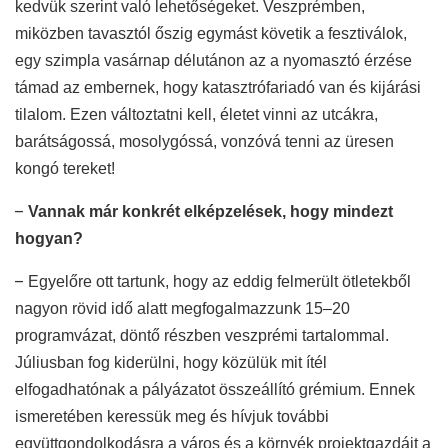
kedvük szerint való lehetőségeket. Veszprémben,
miközben tavasztól őszig egymást követik a fesztiválok,
egy szimpla vasárnap délutánon az a nyomasztó érzése
támad az embernek, hogy katasztrófariadó van és kijárási
tilalom. Ezen változtatni kell, életet vinni az utcákra,
barátságossá, mosolygóssá, vonzóvá tenni az üresen
kongó tereket!
–
Vannak már konkrét elképzelések, hogy mindezt
hogyan?
–
Egyelőre ott tartunk, hogy az eddig felmerült ötletekből
nagyon rövid idő alatt megfogalmazzunk 15–20
programvázat, döntő részben veszprémi tartalommal.
Júliusban fog kiderülni, hogy közülük mit ítél
elfogadhatónak a pályázatot összeállító grémium. Ennek
ismeretében keressük meg és hívjuk további
együttgondolkodásra a város és a környék projektgazdáit a