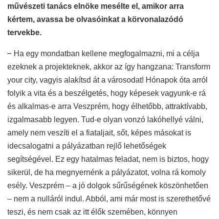
művészeti tanács elnöke mesélte el, amikor arra
kértem, avassa be olvasóinkat a körvonalazódó
tervekbe.
–
Ha egy mondatban kellene megfogalmazni, mi a célja
ezeknek a projekteknek, akkor az így hangzana: Transform
your city, vagyis alakítsd át a városodat! Hónapok óta arról
folyik a vita és a beszélgetés, hogy képesek vagyunk-e rá
és alkalmas-e arra Veszprém, hogy élhetőbb, attraktívabb,
izgalmasabb legyen. Tud-e olyan vonzó lakóhellyé válni,
amely nem veszíti el a fiataljait, sőt, képes másokat is
idecsalogatni a pályázatban rejlő lehetőségek
segítségével. Ez egy hatalmas feladat, nem is biztos, hogy
sikerül, de ha megnyernénk a pályázatot, volna rá komoly
esély. Veszprém – a jó dolgok sűrűségének köszönhetően
– nem a nulláról indul. Abból, ami már most is szerethetővé
teszi, és nem csak az itt élők szemében, könnyen