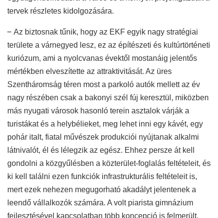
tervek részletes kidolgozására.
–
Az biztosnak tűnik, hogy az EKF egyik nagy stratégiai
területe a várnegyed lesz, ez az építészeti és kultúrtörténeti
kuriózum, ami a nyolcvanas évektől mostanáig jelentős
mértékben elveszítette az attraktivitását. Az üres
Szentháromság téren most a parkoló autók mellett az év
nagy részében csak a bakonyi szél fúj keresztül, miközben
más nyugati városok hasonló terein asztalok várják a
turistákat és a helybélieket, meg lehet inni egy kávét, egy
pohár italt, fiatal művészek produkciói nyújtanak alkalmi
látnivalót, él és lélegzik az egész. Ehhez persze át kell
gondolni a közgyűlésben a közterület-foglalás feltételeit, és
ki kell találni ezen funkciók infrastrukturális feltételeit is,
mert ezek nehezen megugorható akadályt jelentenek a
leendő vállalkozók számára. A volt piarista gimnázium
fejlesztésével kapcsolatban több koncepció is felmerült,