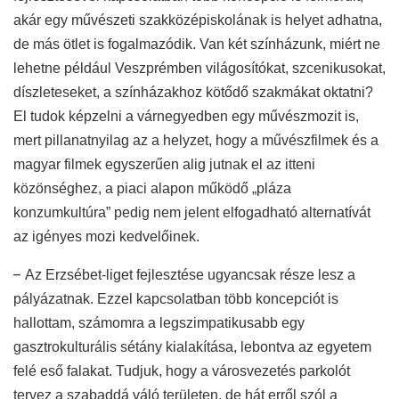
akár egy művészeti szakközépiskolának is helyet adhatna,
de más ötlet is fogalmazódik. Van két színházunk, miért ne
lehetne például Veszprémben világosítókat, szcenikusokat,
díszleteseket, a színházakhoz kötődő szakmákat oktatni?
El tudok képzelni a várnegyedben egy művészmozit is,
mert pillanatnyilag az a helyzet, hogy a művészfilmek és a
magyar filmek egyszerűen alig jutnak el az itteni
közönséghez, a piaci alapon működő „pláza
konzumkultúra” pedig nem jelent elfogadható alternatívát
az igényes mozi kedvelőinek.
–
Az Erzsébet-liget fejlesztése ugyancsak része lesz a
pályázatnak. Ezzel kapcsolatban több koncepciót is
hallottam, számomra a legszimpatikusabb egy
gasztrokulturális sétány kialakítása, lebontva az egyetem
felé eső falakat. Tudjuk, hogy a városvezetés parkolót
tervez a szabaddá váló területen, de hát erről szól a