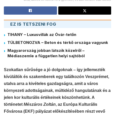
EZ IS TETSZENI FOG
TIHANY – Luxusvillák az Óvár-tetőn
TÚLBETONOZVA – Beton és térkő országa vagyunk
Magyarország jobban látszik közelről –
Médiaszemle a független helyi sajtóból
Szokatlan sűrűsége a jó dolgoknak – így jellemezték
kívülállók és szakemberek egy találkozón Veszprémet,
utalva arra a kivételes gazdagságra, amit a város
környezeti adottságainak, múltidéző hangulatának és a
jelen kor kulturális értékeinek köszönhetünk.
A
történetet
Mészáros Zoltán
, az Európa Kulturális
Fővárosa (EKF) pályázat előkészítésében részt vevő