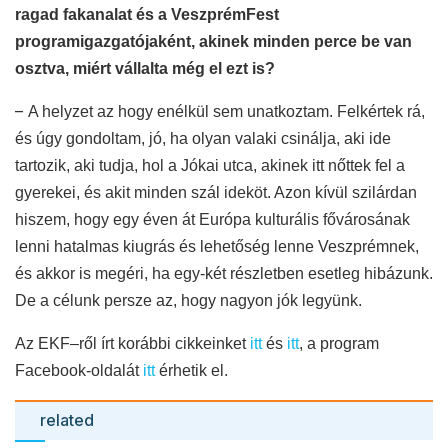
ragad fakanalat és a VeszprémFest
programigazgatójaként, akinek minden perce be van
osztva, miért vállalta még el ezt is?
–
A helyzet az hogy enélkül sem unatkoztam. Felkértek rá,
és úgy gondoltam, jó, ha olyan valaki csinálja, aki ide
tartozik, aki tudja, hol a Jókai utca, akinek itt nőttek fel a
gyerekei, és akit minden szál ideköt. Azon kívül szilárdan
hiszem, hogy egy éven át Európa kulturális fővárosának
lenni hatalmas kiugrás és lehetőség lenne Veszprémnek,
és akkor is megéri, ha egy-két részletben esetleg hibázunk.
De a célunk persze az, hogy nagyon jók legyünk.
Az EKF–ről írt korábbi cikkeinket
itt
és
itt
, a program
Facebook-oldalát
itt
érhetik el.
related