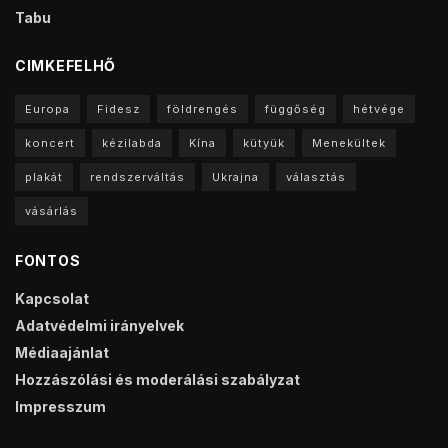
Tabu
CIMKEFELHŐ
Europa
Fidesz
földrengés
függőség
hétvége
koncert
kézilabda
Kína
kütyük
Menekültek
plakát
rendszerváltás
Ukrajna
választás
vásárlás
FONTOS
Kapcsolat
Adatvédelmi irányelvek
Médiaajánlat
Hozzászólási és moderálási szabályzat
Impresszum