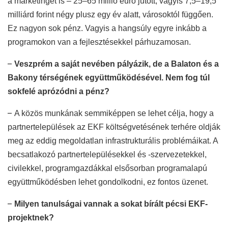
a marketinget is – 25–65 millió euró jutott, vagyis 7,5–19,5
milliárd forint négy plusz egy év alatt, városoktól függően.
Ez nagyon sok pénz. Vagyis a hangsúly egyre inkább a
programokon van a fejlesztésekkel párhuzamosan.
–
Veszprém a saját nevében pályázik, de a Balaton és a
Bakony térségének együttműködésével. Nem fog túl
sokfelé aprózódni a pénz?
–
A közös munkának semmiképpen se lehet célja, hogy a
partnertelepülések az EKF költségvetésének terhére oldják
meg az eddig megoldatlan infrastrukturális problémáikat. A
becsatlakozó partnertelepülésekkel és -szervezetekkel,
civilekkel, programgazdákkal elsősorban programalapú
együttműködésben lehet gondolkodni, ez fontos üzenet.
–
Milyen tanulságai vannak a sokat bírált pécsi EKF-
projektnek?