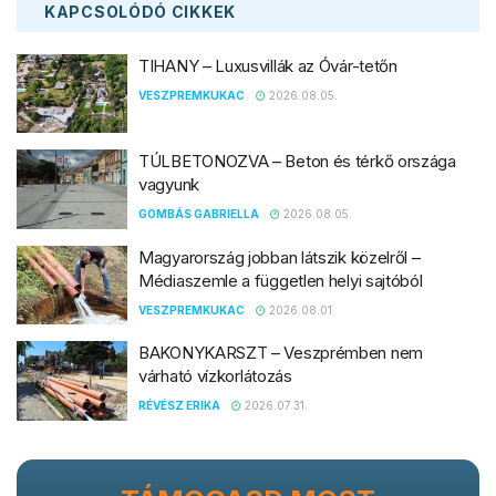
KAPCSOLÓDÓ
CIKKEK
TIHANY – Luxusvillák az Óvár-tetőn
VESZPREMKUKAC
2026.08.05.
TÚLBETONOZVA – Beton és térkő országa
vagyunk
GOMBÁS GABRIELLA
2026.08.05.
Magyarország jobban látszik közelről –
Médiaszemle a független helyi sajtóból
VESZPREMKUKAC
2026.08.01.
BAKONYKARSZT – Veszprémben nem
várható vízkorlátozás
RÉVÉSZ ERIKA
2026.07.31.