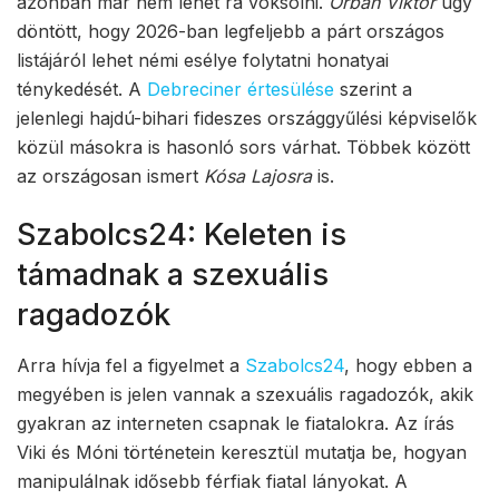
azonban már nem lehet rá voksolni.
Orbán Viktor
úgy
döntött, hogy 2026-ban legfeljebb a párt országos
listájáról lehet némi esélye folytatni honatyai
ténykedését. A
Debreciner értesülése
szerint a
jelenlegi hajdú-bihari fideszes országgyűlési képviselők
közül másokra is hasonló sors várhat. Többek között
az országosan ismert
Kósa Lajosra
is.
Szabolcs24: Keleten is
támadnak a szexuális
ragadozók
Arra hívja fel a figyelmet a
Szabolcs24
, hogy ebben a
megyében is jelen vannak a szexuális ragadozók, akik
gyakran az interneten csapnak le fiatalokra. Az írás
Viki és Móni történetein keresztül mutatja be, hogyan
manipulálnak idősebb férfiak fiatal lányokat. A