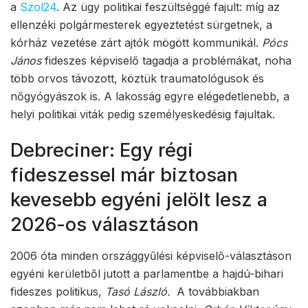
a
Szol24
. Az ügy politikai feszültséggé fajult: míg az
ellenzéki polgármesterek egyeztetést sürgetnek, a
kórház vezetése zárt ajtók mögött kommunikál.
Pócs
János
fideszes képviselő tagadja a problémákat, noha
több orvos távozott, köztük traumatológusok és
nőgyógyászok is. A lakosság egyre elégedetlenebb, a
helyi politikai viták pedig személyeskedésig fajultak.
Debreciner: Egy régi
fideszessel már biztosan
kevesebb egyéni jelölt lesz a
2026-os választáson
2006 óta minden országgyűlési képviselő-választáson
egyéni kerületből jutott a parlamentbe a hajdú-bihari
fideszes politikus,
Tasó László.
A továbbiakban