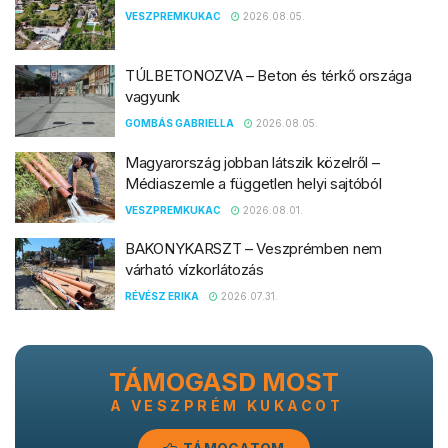
VESZPREMKUKAC
2026.08.05.
TÚLBETONOZVA – Beton és térkő országa
vagyunk
GOMBÁS GABRIELLA
2026.08.05.
Magyarország jobban látszik közelről –
Médiaszemle a független helyi sajtóból
VESZPREMKUKAC
2026.08.01.
BAKONYKARSZT – Veszprémben nem
várható vízkorlátozás
RÉVÉSZ ERIKA
2026.07.31.
TÁMOGASD MOST
A VESZPRÉM KUKACOT