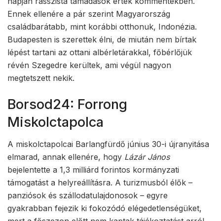
napján rasszista támadások érték kommentekben.
Ennek ellenére a pár szerint Magyarország
családbarátabb, mint korábbi otthonuk, Indonézia.
Budapesten is szerettek élni, de miután nem bírtak
lépést tartani az ottani albérletárakkal, főbérlőjük
révén Szegedre kerültek, ami végül nagyon
megtetszett nekik.
Borsod24: Forrong
Miskolctapolca
A miskolctapolcai Barlangfürdő június 30-i újranyitása
elmarad, annak ellenére, hogy
Lázár János
bejelentette a 1,3 milliárd forintos kormányzati
támogatást a helyreállításra. A turizmusból élők –
panziósok és szállodatulajdonosok – egyre
gyakrabban fejezik ki fokozódó elégedetlenségüket,