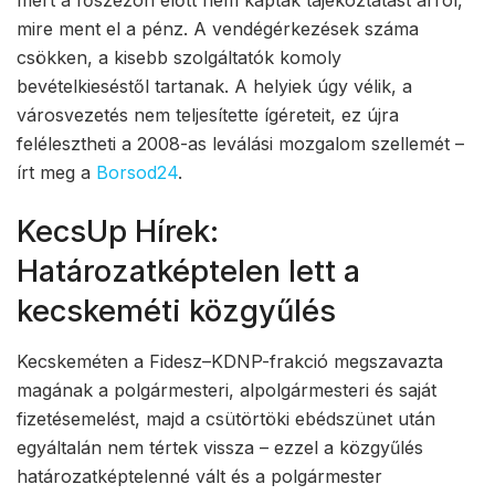
mert a főszezon előtt nem kaptak tájékoztatást arról,
mire ment el a pénz. A vendégérkezések száma
csökken, a kisebb szolgáltatók komoly
bevételkieséstől tartanak. A helyiek úgy vélik, a
városvezetés nem teljesítette ígéreteit, ez újra
felélesztheti a 2008-as leválási mozgalom szellemét –
írt meg a
Borsod24
.
KecsUp Hírek:
Határozatképtelen lett a
kecskeméti közgyűlés
Kecskeméten a Fidesz–KDNP-frakció megszavazta
magának a polgármesteri, alpolgármesteri és saját
fizetésemelést, majd a csütörtöki ebédszünet után
egyáltalán nem tértek vissza – ezzel a közgyűlés
határozatképtelenné vált és a polgármester