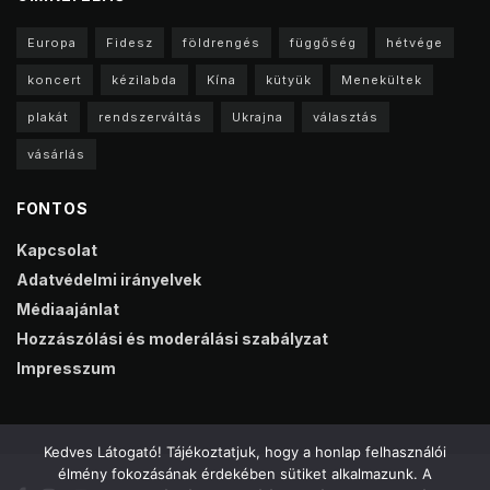
Europa
Fidesz
földrengés
függőség
hétvége
koncert
kézilabda
Kína
kütyük
Menekültek
plakát
rendszerváltás
Ukrajna
választás
vásárlás
FONTOS
Kapcsolat
Adatvédelmi irányelvek
Médiaajánlat
Hozzászólási és moderálási szabályzat
Impresszum
Kedves Látogató! Tájékoztatjuk, hogy a honlap felhasználói
élmény fokozásának érdekében sütiket alkalmazunk. A