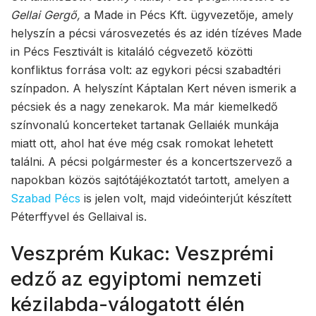
Gellai Gergő,
a Made in Pécs Kft. ügyvezetője, amely
helyszín a pécsi városvezetés és az idén tízéves Made
in Pécs Fesztivált is kitaláló cégvezető közötti
konfliktus forrása volt: az egykori pécsi szabadtéri
színpadon. A helyszínt Káptalan Kert néven ismerik a
pécsiek és a nagy zenekarok. Ma már kiemelkedő
színvonalú koncerteket tartanak Gellaiék munkája
miatt ott, ahol hat éve még csak romokat lehetett
találni. A pécsi polgármester és a koncertszervező a
napokban közös sajtótájékoztatót tartott, amelyen a
Szabad Pécs
is jelen volt, majd videóinterjút készített
Péterffyvel és Gellaival is.
Veszprém Kukac: Veszprémi
edző az egyiptomi nemzeti
kézilabda-válogatott élén