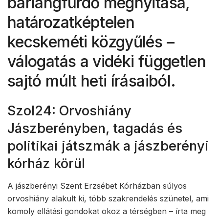
barlangfürdő megnyitása,
határozatképtelen
kecskeméti közgyűlés –
válogatás a vidéki független
sajtó múlt heti írásaiból.
Szol24: Orvoshiány
Jászberényben, tagadás és
politikai játszmák a jászberényi
kórház körül
A jászberényi Szent Erzsébet Kórházban súlyos
orvoshiány alakult ki, több szakrendelés szünetel, ami
komoly ellátási gondokat okoz a térségben – írta meg