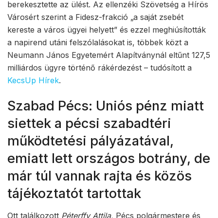
berekesztette az ülést. Az ellenzéki Szövetség a Hírös
Városért szerint a Fidesz-frakció „a saját zsebét
kereste a város ügyei helyett” és ezzel meghiúsították
a napirend utáni felszólalásokat is, többek közt a
Neumann János Egyetemért Alapítványnál eltűnt 127,5
milliárdos ügyre történő rákérdezést – tudósított a
KecsUp Hírek
.
Szabad Pécs: Uniós pénz miatt
siettek a pécsi szabadtéri
működtetési pályázatával,
emiatt lett országos botrány, de
már túl vannak rajta és közös
tájékoztatót tartottak
Ott találkozott
Péterffy Attila,
Pécs polgármestere és