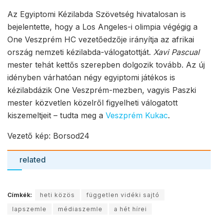
Az Egyiptomi Kézilabda Szövetség hivatalosan is
bejelentette, hogy a Los Angeles-i olimpia végégig a
One Veszprém HC vezetőedzője irányítja az afrikai
ország nemzeti kézilabda-válogatottját.
Xavi Pascual
mester tehát kettős szerepben dolgozik tovább. Az új
idényben várhatóan négy egyiptomi játékos is
kézilabdázik One Veszprém-mezben, vagyis Paszki
mester közvetlen közelről figyelheti válogatott
kiszemeltjeit – tudta meg a
Veszprém Kukac
.
Vezető kép: Borsod24
related
Címkék:
heti közös
független vidéki sajtó
lapszemle
médiaszemle
a hét hírei