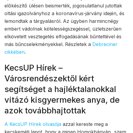
előkészítő ülésen beismerték, jogosulatlanul jutottak
oltási igazolványhoz a koronavírus-járvány idején, és
lemondtak a tárgyalásról. Az ügyben harmincnégy
embert vádolnak kötelességszegéssel, üzletszerűen
elkövetett vesztegetés elfogadásának bűntettével és
más bűncselekményekkel. Részletek a
Debreciner
cikkében
.
KecsUP Hírek –
Városrendészektől kért
segítséget a hajléktalanokkal
vitázó kisgyermekes anya, de
azok továbbhajtottak
A KecsUP Hírek olvasója
azzal kereste meg a
kecskeméti lapot, hogy a minap Homokbányán „szem