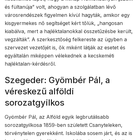
és fültanúja” volt, ahogyan a szolgálatban lévő
városrendészek figyelmen kívül hagyták, amikor egy
kisgyermekes nő segítséget kért tőlük, „hangosan
kiabálva, mert a hajléktalanokkal összetűzésbe került,
vegzálták”. A szerkesztőség felkereste az ügyben a
szervezet vezetőjét is, ők miként látják az esetet és
egyáltalán miképpen vélekednek a kecskeméti
hajléktalan-kérdésről.
Szegeder: Gyömbér Pál, a
véreskezű alföldi
sorozatgyilkos
Gyömbér Pál, az Alföld egyik legbrutálisabb
sorozatgyilkosa 1859-ben született Csanyteleken,
törvénytelen gyerekként. Iskolába sosem járt, és az is