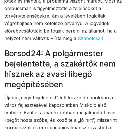
jöttek és mentek, a probléma viszont maradt. Most az
ombudsman is figyelmeztette a felelősöket a
törvénytelenségekre, ám a levelében foglaltak
végrehajtása nem kötelező érvényű. A jogvédők
előrebocsátották: be fogják perelni az államot, ha a
helyzet nem változik – írta meg a
Szabolcs24.
Borsod24: A polgármester
bejelentette, a szakértők nem
hisznek az avasi libegő
megépítésében
Újabb „nagy bejelentést” tett közzé a napokban a
város fejlesztésével kapcsolatban Miskolc első
embere. Ezúttal a már korábban megálmodott avasi
libegőt hozta szóba, és közölte a „jó hírt”, miszerint
kormányzati és európai uniós finanszírozásból a