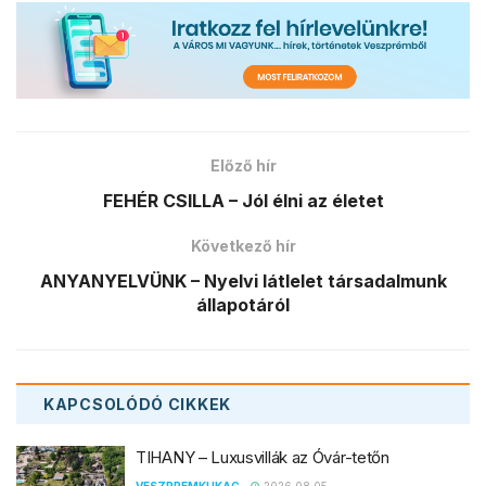
Előző hír
FEHÉR CSILLA – Jól élni az életet
Következő hír
ANYANYELVÜNK – Nyelvi látlelet társadalmunk
állapotáról
KAPCSOLÓDÓ
CIKKEK
TIHANY – Luxusvillák az Óvár-tetőn
VESZPREMKUKAC
2026.08.05.