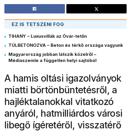
EZ IS TETSZENI FOG
TIHANY – Luxusvillák az Óvár-tetőn
TÚLBETONOZVA – Beton és térkő országa vagyunk
Magyarország jobban látszik közelről –
Médiaszemle a független helyi sajtóból
A hamis oltási igazolványok
miatti börtönbüntetésről, a
hajléktalanokkal vitatkozó
anyáról, hatmilliárdos városi
libegő ígéretéről, visszatérő