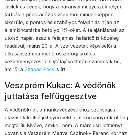
civilek és cégek, hogy a baranyai megyeszékhelyen
tartsák a pécsi adózók zsebéből mindenképpen
kikerülő, s pontos és szabályos felajánlás híján az
államkincstárba befolyó 1%-okat. A felajánlásnak az
utolsó napja, azaz a felajánlási határidő is közeleg
ráadásul, május 20-a. A szervezetek képviselői a
ritkaságszámba menő összefogásról és
kezdeményezésről sajtótájékoztatón számoltak be,
amiről a
Szabad Pécs
is írt.
Veszprém Kukac: A védőnők
juttatása felfüggesztve
A védőnőknek a munkavégzésükhöz szükséges
utazások költségeit gyermekbarát kormányunk utólag
megtéríti. Kivéve, amikor nem. A márciusi illetményt
ugyanis a Veszprém Megyei Csolnoky Ferenc Kórház