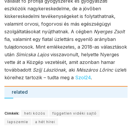
vállalat fő profilja gyógyszerek és gyógyászati
eszközök nagykereskedelme, de a jövőben
kiskereskedelmi tevékenységeket is folytathatnak,
valamint orvosi, fogorvosi és más egészségügyi
szolgáltatásokat nyújthatnak. A cégben
Nyerges Zsolt
fia, valamint egy fiatal üzlettárs egyenlő arányban
tulajdonosok. Mint emlékezetes, a 2018-as választások
után
Simicska Lajos
visszavonult, helyette Nyerges
vette át a Közgép vezetését, amit azonban hamar
továbbadott
Szíjj Lászlónak,
aki
Mészáros Lőrinc
üzleti
köreihez tartozik – tudta meg a
Szol24
.
related
Címkék:
heti közös
független vidéki sajtó
lapszemle
a hét hírei