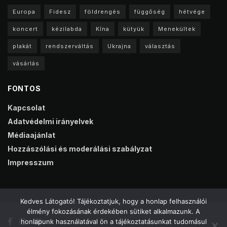
Europa
Fidesz
földrengés
függőség
hétvége
koncert
kézilabda
Kína
kütyük
Menekültek
plakát
rendszerváltás
Ukrajna
választás
vásárlás
FONTOS
Kapcsolat
Adatvédelmi irányelvek
Médiaajánlat
Hozzászólási és moderálási szabályzat
Impresszum
Kedves Látogató! Tájékoztatjuk, hogy a honlap felhasználói
élmény fokozásának érdekében sütiket alkalmazunk. A
honlapunk használatával ön a tájékoztatásunkat tudomásul