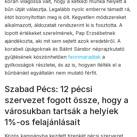
korán világossá vált, hogy a kétkezi munka helyett a
bűn útját választja. Legalább nyolc emberre támadt rá,
ötöt bizonyítottan meg is ölt. Kegyetlen módszereket
alkalmazott, áldozatait rendszerint ki is fosztotta. A
lopott értékeket szerelmének, Pap Erzsébetnek
ajándékozta, aki mit sem sejtett azok eredetéről. A
korabeli újságoknak és Bálint Sándor néprajzkutató
gyűjtésének köszönhetően
fennmaradtak
a
gyilkosságok részletei, és az is, hogyan ítélték el a
bűnbánást egyáltalán nem mutató férfit.
Szabad Pécs: 12 pécsi
szervezet fogott össze, hogy a
városukban tartsák a helyiek
1%-os felajánlásait
Közös kampányba kezdett tizenkét pécsi szervezet,