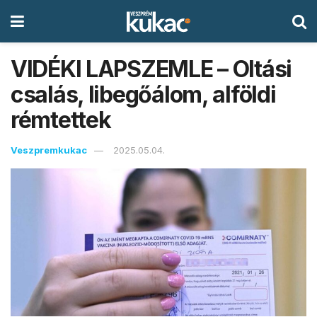
VIDÉKI LAPSZEMLE – Oltási
csalás, libegőálom, alföldi
rémtettek
Veszpremkukac
2025.05.04.