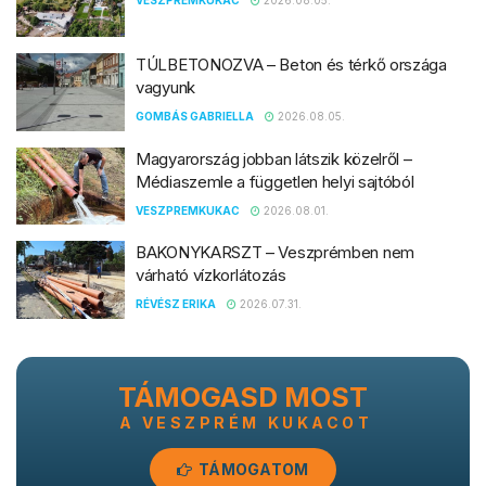
TÚLBETONOZVA – Beton és térkő országa
vagyunk
GOMBÁS GABRIELLA
2026.08.05.
Magyarország jobban látszik közelről –
Médiaszemle a független helyi sajtóból
VESZPREMKUKAC
2026.08.01.
BAKONYKARSZT – Veszprémben nem
várható vízkorlátozás
RÉVÉSZ ERIKA
2026.07.31.
TÁMOGASD MOST
A VESZPRÉM KUKACOT
TÁMOGATOM