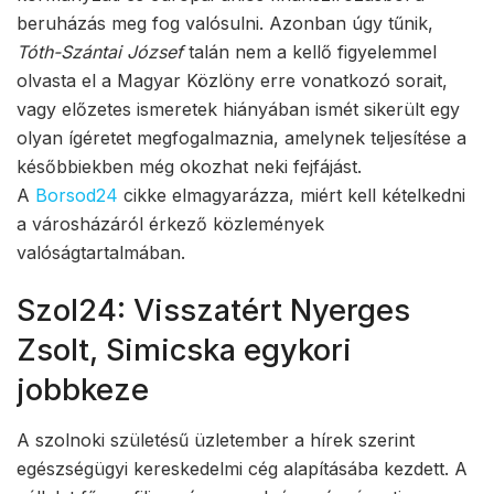
beruházás meg fog valósulni. Azonban úgy tűnik,
Tóth-Szántai József
talán nem a kellő figyelemmel
olvasta el a Magyar Közlöny erre vonatkozó sorait,
vagy előzetes ismeretek hiányában ismét sikerült egy
olyan ígéretet megfogalmaznia, amelynek teljesítése a
későbbiekben még okozhat neki fejfájást.
A
Borsod24
cikke elmagyarázza, miért kell kételkedni
a városházáról érkező közlemények
valóságtartalmában.
Szol24: Visszatért Nyerges
Zsolt, Simicska egykori
jobbkeze
A szolnoki születésű üzletember a hírek szerint
egészségügyi kereskedelmi cég alapításába kezdett. A