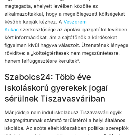
megtagadta, ehelyett levélben közölte az
alkalmazottakkal, hogy a megelőlegezett költségeket
később kapják kézhez. A
Veszprém
Kukac
szerkesztősége az ápolási igazgatótól levélben
kért információkat, ám a sajtófőnök a kérdéseket
figyelmen kívül hagyva válaszolt. Üzenetének lényege
rövidítve: a „költségtérítések nem megszüntetésre,
hanem felfüggesztésre kerültek”.
Szabolcs24: Több éve
iskoláskorú gyerekek jogai
sérülnek Tiszavasváriban
Már jóideje nem indul iskolabusz Tiszavasvári egyik
szegregátumnak számító területéről a helyi általános
iskolába. Az azóta eltelt időszakban politikai szereplők