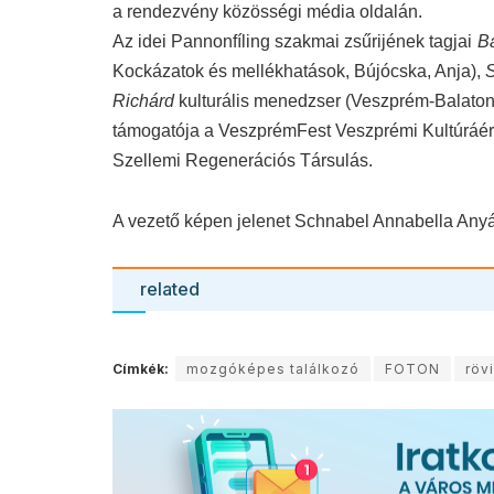
a rendezvény közösségi média oldalán.
Az idei Pannonfíling szakmai zsűrij
ének tagjai
B
Kockázatok és mellékhatások, Bújócska, Anja),
S
Richárd
kulturális menedzser (Veszprém-Balaton
támogatója a VeszprémFest Veszprémi Kultúráért
Szellemi Regenerációs Társulás.
A vezető képen jelenet Schnabel Annabella Any
related
Címkék:
mozgóképes találkozó
FOTON
röv