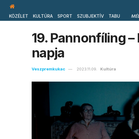
KÖZÉLET
KULTÚRA
SPORT
SZUBJEKTÍV
TABU
MÉ
19. Pannonfíling –
napja
Veszpremkukac
2023.11.09.
Kultúra