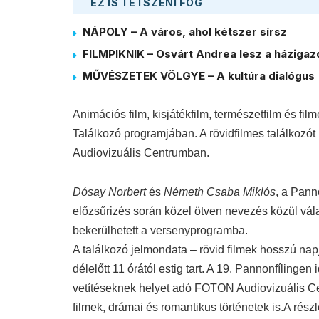
EZ IS TETSZENI FOG
NÁPOLY – A város, ahol kétszer sírsz
FILMPIKNIK – Osvárt Andrea lesz a házigaz
MŰVÉSZETEK VÖLGYE – A kultúra dialógus
Animációs film, kisjátékfilm, természetfilm és fi
Találkozó programjában.
A rövidfilmes találkozót
Audiovizuális Centrumban.
Dósay Norbert
és
Németh Csaba Miklós
, a Pann
előzsűrizés során közel ötven nevezés közül válas
bekerülhetett a versenyprogramba.
A találkozó jelmondata
–
rövid filmek hosszú na
délelőtt 11 órától estig tart. A 19. Pannonfílingen
vetítéseknek helyet adó FOTON Audiovizuális Ce
filmek, drámai és romantikus történetek is.A rés