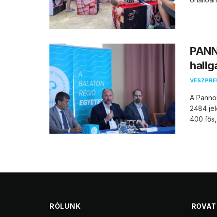
PANN
hallg
VESZPR
A Pannon
2484 jel
400 fős,
RÓLUNK
ROVA