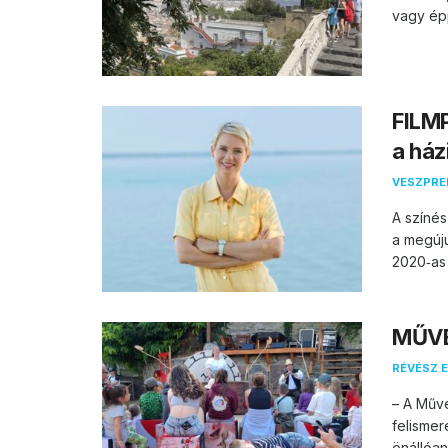
vagy épp
FILMP
a ház
VESZPR
A színés
a megúju
2020‑as
MŰVÉ
RÉVÉSZ E
– A Műv
felismer
önállóan