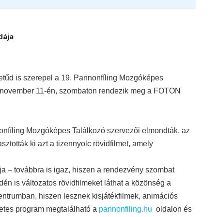
dája
lmetűd is szerepel a 19. Pannonfíling Mozgóképes
november 11-én, szombaton rendez
ik
meg a FOTON
onfíling Mozgóképes Találkozó szervezői elmondták, az
ztották ki azt a tizennyolc rövidfilmet, amely
pja
–
továbbra is igaz, hiszen a rendezvény szombat
 idén is változatos rövidfilmeket láthat a közönség a
ntrumban, hiszen lesznek kisjátékfilmek, animációs
zletes program megtalálható a
pannonfiling.hu
oldalon és