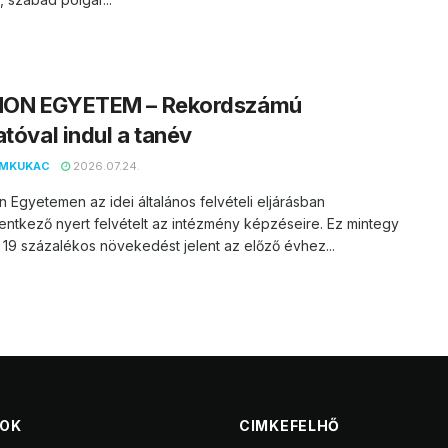
ON EGYETEM – Rekordszámú
atóval indul a tanév
EMKUKAC
2026.07.24.
 Egyetemen az idei általános felvételi eljárásban
entkező nyert felvételt az intézmény képzéseire. Ez mintegy
 19 százalékos növekedést jelent az előző évhez...
TOK
CIMKEFELHŐ