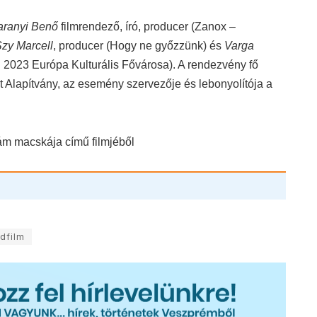
aranyi Benő
filmrendező, író, producer (Zanox
–
zy Marcell
, producer (Hogy ne győzzünk) és
Varga
 2023 Európa Kulturális Fővárosa). A rendezvény fő
 Alapítvány, az esemény szervezője és lebonyolítója a
ám macskája című filmjéből
idfilm