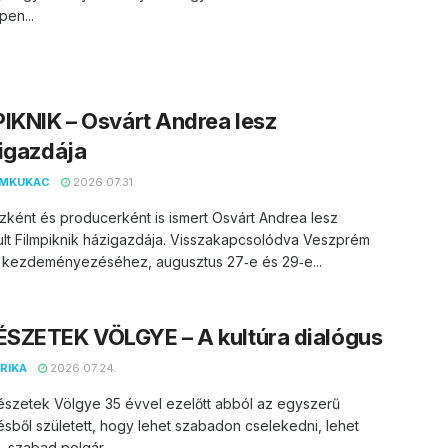
en...
IKNIK – Osvárt Andrea lesz
igazdája
EMKUKAC
2026.07.31.
zként és producerként is ismert Osvárt Andrea lesz
lt Filmpiknik házigazdája. Visszakapcsolódva Veszprém
 kezdeményezéséhez, augusztus 27‑e és 29‑e...
SZETEK VÖLGYE – A kultúra dialógus
RIKA
2026.07.24.
észetek Völgye 35 évvel ezelőtt abból az egyszerű
ésből született, hogy lehet szabadon cselekedni, lehet
, szabad polgár...