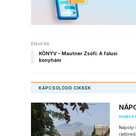
Előző hír
KÖNYV – Mautner Zsófi: A falusi
konyhám
KAPCSOLÓDÓ
CIKKEK
NÁPOL
KOVÁCS 
Nápolyi 
ráébred