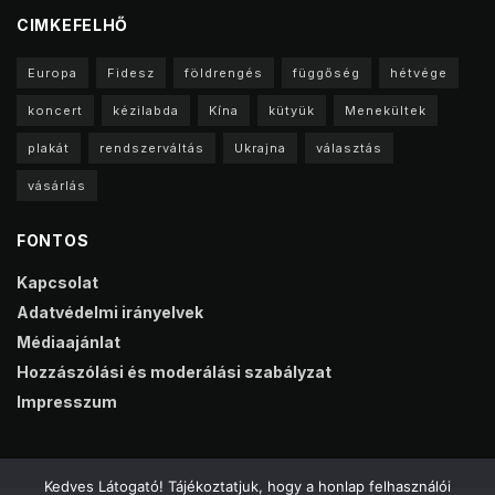
CIMKEFELHŐ
Europa
Fidesz
földrengés
függőség
hétvége
koncert
kézilabda
Kína
kütyük
Menekültek
plakát
rendszerváltás
Ukrajna
választás
vásárlás
FONTOS
Kapcsolat
Adatvédelmi irányelvek
Médiaajánlat
Hozzászólási és moderálási szabályzat
Impresszum
Kedves Látogató! Tájékoztatjuk, hogy a honlap felhasználói