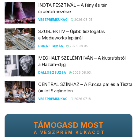
INOTA FESZTIVÁL – A fény és tér
újraértelmezése
VESZPREMKUKAC
2026.08.05.
SZUBJEKTÍV – Újabb tisztogatás
a Mediaworks lapjánál
DONÁT TAMÁS
2026.08.05.
MEGHALT SZELÉNYI IVÁN – A kiutasítástól
a Hazám-díjig
DALLOS ZSUZSA
2026.08.03.
CENTRÁL SZÍNHÁZ – A Furcsa pár és a Tiszta
őrület Szigligeten
VESZPREMKUKAC
2026.07.18.
TÁMOGASD MOST
A VESZPRÉM KUKACOT