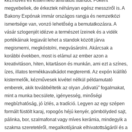
kézműves és kistermelő állíthatott standot. Főként
megyebeliek, de érkeztek néhányan egész messziről is. A
Bakony Expónak immár országos rangja és nemzetközi
ismertsége van, vonzó lehetőség a bemutatkozásra. A
vásár szlogenjét idézve a természet ízeinek és a vidék
portékáinak legjavát lehet a standok között járva
megismerni, megkóstolni, megvásárolni. Akárcsak a
korábbi években, most is elámul az ember azon a
kreativitáson, hiten, kitartáson és munkán, ami ezt a színes,
ízes, illatos termékkavalkádot megteremti. Az expón kiállító
kistermelők, kézművesek kivétel nélkül példamutató
emberek, akik továbbéltetik az olyan „ódivatú” fogalmakat,
mint a munka becsülete, igényesség, minőségi
megbízhatóság, jó ízlés, a tradíció. Legyen az egy szépen
formált füstölt karaj, ropogós héjú kenyér, gömbölyded sajt,
pálinka, bor, szalmafonat vagy míves kerámia, mindegyik a
szakma szeretetéről, megalkotójának elhivatottságáról és a