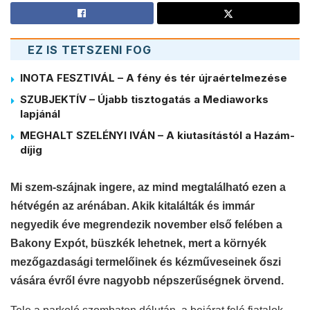
EZ IS TETSZENI FOG
INOTA FESZTIVÁL – A fény és tér újraértelmezése
SZUBJEKTÍV – Újabb tisztogatás a Mediaworks
lapjánál
MEGHALT SZELÉNYI IVÁN – A kiutasítástól a Hazám-
díjig
Mi szem-szájnak ingere, az mind megtalálható ezen a
hétvégén az arénában. Akik kitalálták és immár
negyedik éve megrendezik november első felében a
Bakony Expót, büszkék lehetnek, mert a környék
mezőgazdasági termelőinek és kézműveseinek őszi
vására évről évre nagyobb népszerűségnek örvend.