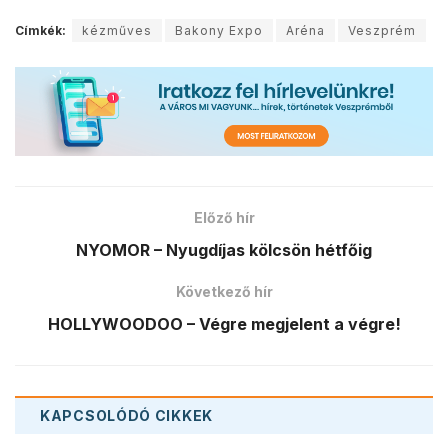
Címkék:
kézműves
Bakony Expo
Aréna
Veszprém
Előző hír
NYOMOR – Nyugdíjas kölcsön hétfőig
Következő hír
HOLLYWOODOO – Végre megjelent a végre!
KAPCSOLÓDÓ
CIKKEK