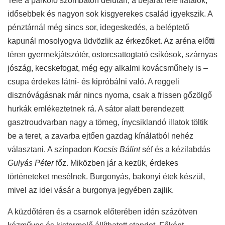
Tele a parkoló szombaton délután, a bejárat felé fiatalok,
idősebbek és nagyon sok kisgyerekes család igyekszik. A
pénztárnál még sincs sor, idegeskedés, a beléptető
kapunál mosolyogva üdvözlik az érkezőket. Az aréna előtti
téren gyermekjátszótér, ostorcsattogtató csikósok, szárnyas
jószág, kecskefogat, még egy alkalmi kovácsműhely is –
csupa érdekes látni- és kipróbálni való. A reggeli
disznóvágásnak már nincs nyoma, csak a frissen gőzölgő
hurkák emlékeztetnek rá. A sátor alatt berendezett
gasztroudvarban nagy a tömeg, ínycsiklandó illatok töltik
be a teret, a zavarba ejtően gazdag kínálatból nehéz
választani. A színpadon
Kocsis Bálint
séf és a kézilabdás
Gulyás Péter
főz. Miközben jár a kezük, érdekes
történeteket mesélnek. Burgonyás, bakonyi étek készül,
mivel az idei vásár a burgonya jegyében zajlik.
A küzdőtéren és a csarnok előterében idén százötven