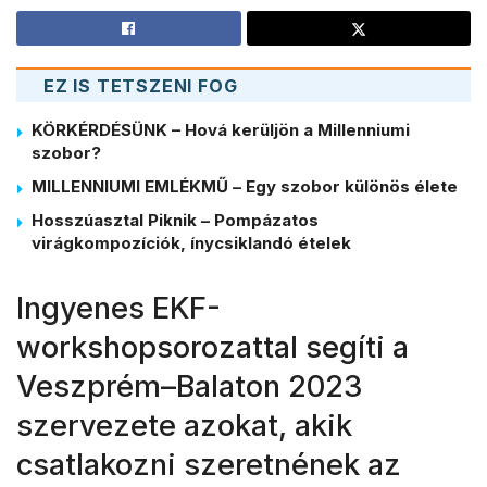
EZ IS TETSZENI FOG
KÖRKÉRDÉSÜNK – Hová kerüljön a Millenniumi
szobor?
MILLENNIUMI EMLÉKMŰ – Egy szobor különös élete
Hosszúasztal Piknik – Pompázatos
virágkompozíciók, ínycsiklandó ételek
Ingyenes EKF-
workshopsorozattal segíti a
Veszprém–Balaton 2023
szervezete azokat, akik
csatlakozni szeretnének az