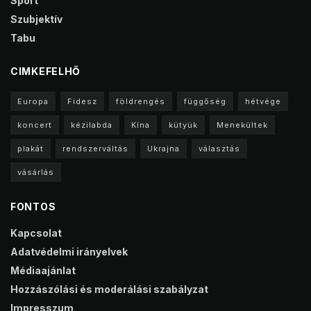
Sport
Szubjektív
Tabu
CIMKEFELHŐ
Europa
Fidesz
földrengés
függőség
hétvége
koncert
kézilabda
Kína
kütyük
Menekültek
plakát
rendszerváltás
Ukrajna
választás
vásárlás
FONTOS
Kapcsolat
Adatvédelmi irányelvek
Médiaajánlat
Hozzászólási és moderálási szabályzat
Impresszum