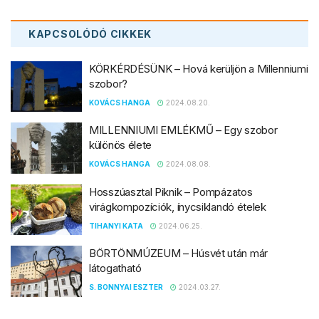
KAPCSOLÓDÓ
CIKKEK
KÖRKÉRDÉSÜNK – Hová kerüljön a Millenniumi
szobor?
KOVÁCS HANGA
2024.08.20.
MILLENNIUMI EMLÉKMŰ – Egy szobor
különös élete
KOVÁCS HANGA
2024.08.08.
Hosszúasztal Piknik – Pompázatos
virágkompozíciók, ínycsiklandó ételek
TIHANYI KATA
2024.06.25.
BÖRTÖNMÚZEUM – Húsvét után már
látogatható
S. BONNYAI ESZTER
2024.03.27.