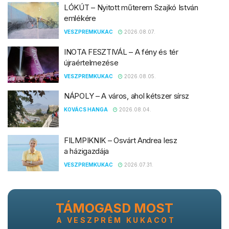
LÓKÚT – Nyitott műterem Szajkó István
emlékére
VESZPREMKUKAC
2026.08.07.
INOTA FESZTIVÁL – A fény és tér
újraértelmezése
VESZPREMKUKAC
2026.08.05.
NÁPOLY – A város, ahol kétszer sírsz
KOVÁCS HANGA
2026.08.04.
FILMPIKNIK – Osvárt Andrea lesz
a házigazdája
VESZPREMKUKAC
2026.07.31.
TÁMOGASD MOST
A VESZPRÉM KUKACOT