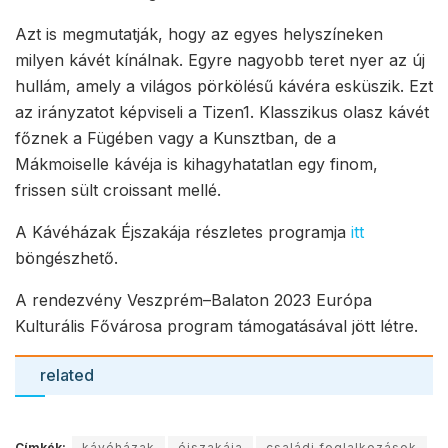
Azt is megmutatják, hogy az egyes helyszíneken
milyen kávét kínálnak. Egyre nagyobb teret nyer az új
hullám, amely a világos pörkölésű kávéra esküszik. Ezt
az irányzatot képviseli a Tizen1. Klasszikus olasz kávét
főznek a Fügében vagy a Kunsztban, de a
Mákmoiselle kávéja is kihagyhatatlan egy finom,
frissen sült croissant mellé.
A Kávéházak Éjszakája részletes programja
itt
böngészhető.
A rendezvény Veszprém–Balaton 2023 Európa
Kulturális Fővárosa program támogatásával jött létre.
related
Címkék:
kávéházak
éjszakája
családi foglalkozások