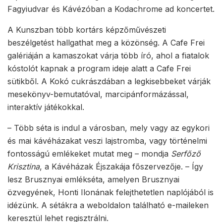
Fagyiudvar és Kávézóban a Kodachrome ad koncertet.
A Kunszban több kortárs képzőművészeti
beszélgetést hallgathat meg a közönség. A Cafe Frei
galériáján a kamaszokat várja több író, ahol a fiatalok
kóstolót kapnak a program ideje alatt a Cafe Frei
sütikből. A Kokó cukrászdában a legkisebbeket várják
mesekönyv-bemutatóval, marcipánformázással,
interaktív játékokkal.
– Több séta is indul a városban, mely vagy az egykori
és mai kávéházakat veszi lajstromba, vagy történelmi
fontosságú emlékeket mutat meg – mondja
Serfőző
Krisztina
, a Kávéházak Éjszakája főszervezője. – Így
lesz Brusznyai emlékséta, amelyen Brusznyai
özvegyének, Honti Ilonának felejthetetlen naplójából is
idézünk. A sétákra a weboldalon található e-maileken
keresztül lehet regisztrálni.