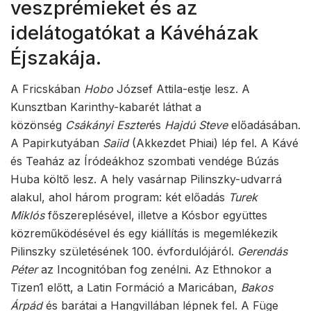
veszprémieket és az
idelátogatókat a Kávéházak
Éjszakája.
A Fricskában
Hobo
József Attila-estje lesz. A
Kunsztban Karinthy-kabarét láthat a
közönség
Csákányi Eszter
és
Hajdú Steve
előadásában.
A Papirkutyában
Saiid
(Akkezdet Phiai) lép fel. A Kávé
és Teaház az Íródeákhoz szombati vendége Búzás
Huba költő lesz. A hely vasárnap Pilinszky-udvarrá
alakul, ahol három program: két előadás
Turek
Miklós
főszereplésével, illetve a Kósbor együttes
közreműködésével és egy kiállítás is megemlékezik
Pilinszky születésének 100. évfordulójáról.
Gerendás
Péter
az Incognitóban fog zenélni. Az Ethnokor a
Tizen1 előtt, a Latin Formáció a Maricában,
Bakos
Árpád
és barátai a Hangvillában lépnek fel. A Füge