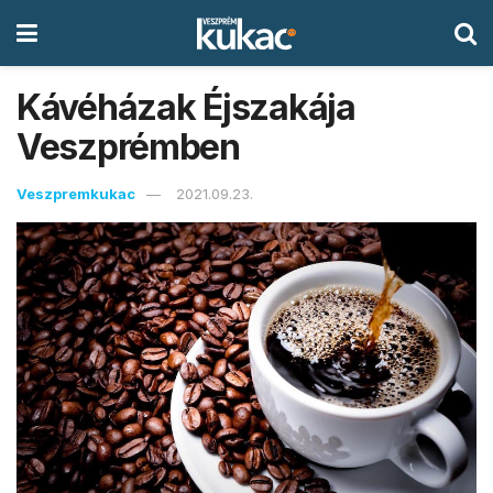
Kávéházak Éjszakája
Veszprémben
Veszpremkukac
2021.09.23.