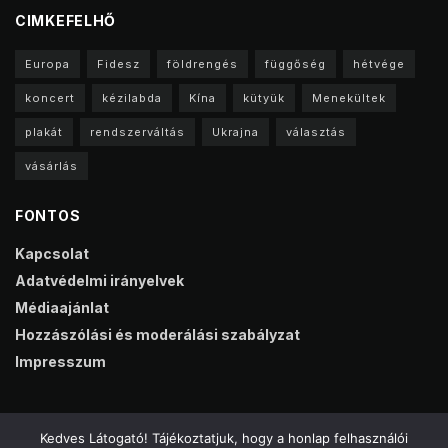
CIMKEFELHŐ
Europa
Fidesz
földrengés
függőség
hétvége
koncert
kézilabda
Kína
kütyük
Menekültek
plakát
rendszerváltás
Ukrajna
választás
vásárlás
FONTOS
Kapcsolat
Adatvédelmi irányelvek
Médiaajánlat
Hozzászólási és moderálási szabályzat
Impresszum
Kedves Látogató! Tájékoztatjuk, hogy a honlap felhasználói