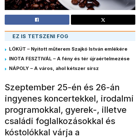
EZ IS TETSZENI FOG
LÓKÚT – Nyitott műterem Szajkó István emlékére
INOTA FESZTIVÁL – A fény és tér újraértelmezése
NÁPOLY – A város, ahol kétszer sírsz
Szeptember 25-én és 26-án
ingyenes koncertekkel, irodalmi
programokkal, gyerek-, illetve
családi foglalkozásokkal és
kóstolókkal várja a