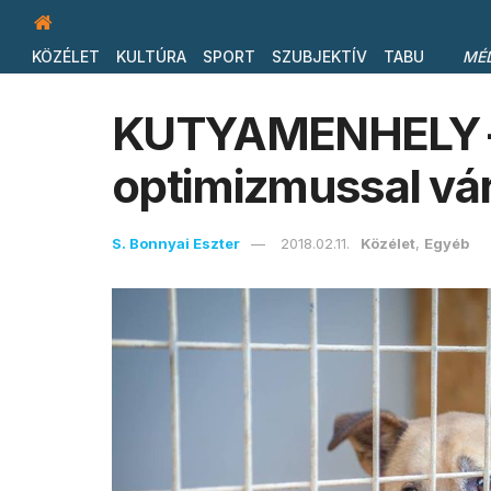
KÖZÉLET
KULTÚRA
SPORT
SZUBJEKTÍV
TABU
MÉ
KUTYAMENHELY –
optimizmussal vár
S. Bonnyai Eszter
2018.02.11.
Közélet
,
Egyéb