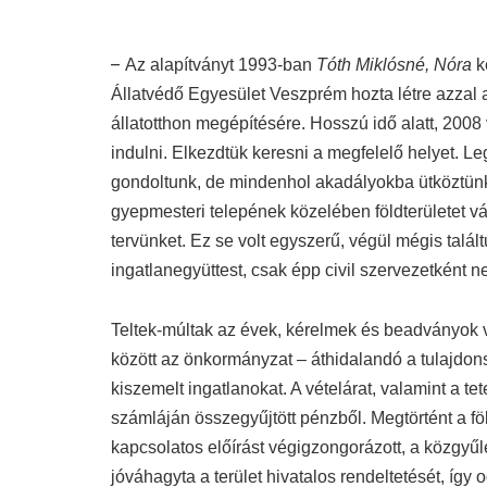
–
Az alapítványt 1993-ban
Tóth Miklósné, Nóra
k
Állatvédő Egyesület Veszprém hozta létre azzal 
állatotthon megépítésére. Hosszú idő alatt, 2008 
indulni. Elkezdtük keresni a megfelelő helyet. L
gondoltunk, de mindenhol akadályokba ütköztünk
gyepmesteri telepének közelében földterületet v
tervünket. Ez se volt egyszerű, végül mégis talál
ingatlanegyüttest, csak épp civil szervezetként n
Teltek-múltak az évek, kérelmek és beadványok 
között az önkormányzat – áthidalandó a tulajdo
kiszemelt ingatlanokat. A vételárat, valamint a tet
számláján összegyűjtött pénzből. Megtörtént a f
kapcsolatos előírást végigzongorázott, a közgyűl
jóváhagyta a terület hivatalos rendeltetését, így 