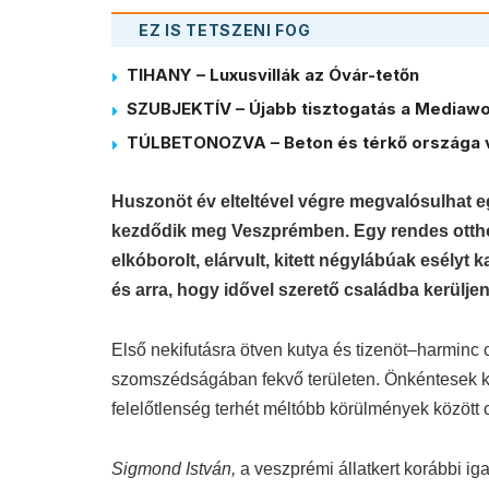
EZ IS TETSZENI FOG
TIHANY – Luxusvillák az Óvár-tetőn
SZUBJEKTÍV – Újabb tisztogatás a Mediawor
TÚLBETONOZVA – Beton és térkő országa 
Huszonöt év elteltével végre megvalósulhat 
kezdődik meg Veszprémben. Egy rendes otthon
elkóborolt, elárvult, kitett négylábúak esélyt
és arra, hogy idővel szerető családba kerülje
Első nekifutásra ötven kutya és tizenöt–harminc 
szomszédságában fekvő területen. Önkéntesek 
felelőtlenség terhét méltóbb körülmények között 
Sigmond István,
a veszprémi állatkert korábbi iga