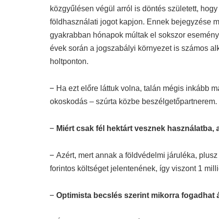
közgyűlésen végül arról is döntés született, hogy
földhasználati jogot kapjon. Ennek bejegyzése m
gyakrabban hónapok múltak el sokszor eseményte
évek során a jogszabályi környezet is számos al
holtponton.
–
Ha ezt előre láttuk volna, talán mégis inkább
okoskodás – szúrta közbe beszélgetőpartnerem.
–
Miért csak fél hektárt vesznek használatba,
–
Azért, mert annak a földvédelmi járuléka, plusz
forintos költséget jelentenének, így viszont 1 milli
–
Optimista becslés szerint mikorra fogadhat 