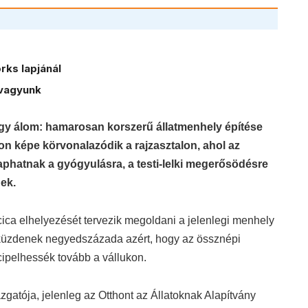
ks lapjánál
vagyunk
egy álom: hamarosan korszerű állatmenhely építése
 képe körvonalazódik a rajzasztalon, ahol az
 kaphatnak a gyógyulásra, a testi-lelki megerősödésre
nek.
cica elhelyezését tervezik megoldani a jelenlegi menhely
küzdenek negyedszázada azért, hogy az össznépi
cipelhessék tovább a vállukon.
zgatója, jelenleg az Otthont az Állatoknak Alapítvány