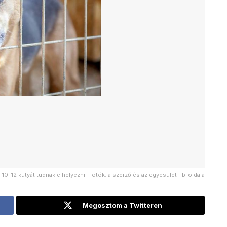
10–12 kutyát tudnak elhelyezni. Fotók: a szerző és az egyesület Fb-oldala
Megosztom a Twitteren