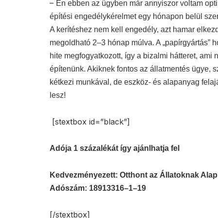
–
Én ebben az ügyben már annyiszor voltam optimi
építési engedélykérelmet egy hónapon belül szere
A kerítéshez nem kell engedély, azt hamar elkezd
megoldható 2–3 hónap múlva. A „papírgyártás” h
hite megfogyatkozott, így a bizalmi hátteret, ami
építenünk. Akiknek fontos az állatmentés ügye, 
kétkezi munkával, de eszköz- és alapanyag felajá
lesz!
[stextbox id=”black”]
Adója 1 százalékát így ajánlhatja fel
Kedvezményezett: Otthont az Állatoknak Alap
Adószám: 18913316–1–19
[/stextbox]