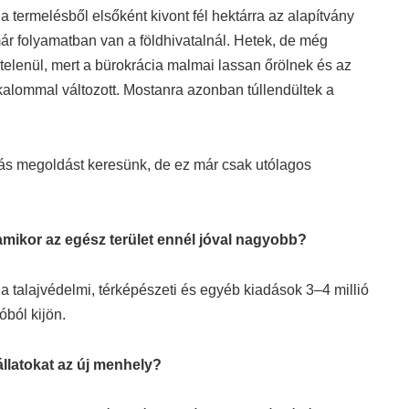
 a termelésből elsőként kivont fél hektárra az alapítvány
ár folyamatban van a földhivatalnál. Hetek, de még
lenül, mert a bürokrácia malmai lassan őrölnek és az
kalommal változott. Mostanra azonban túllendültek a
 más megoldást keresünk, de ez már csak utólagos
 amikor az egész terület ennél jóval nagyobb?
 a talajvédelmi, térképészeti és egyéb kiadások 3–4 millió
óból kijön.
állatokat az új menhely?