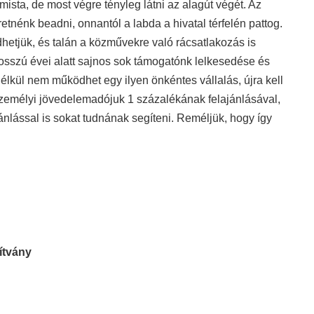
sta, de most végre tényleg látni az alagút végét. Az
tnénk beadni, onnantól a labda a hivatal térfelén pattog.
hetjük, és talán a közművekre való rácsatlakozás is
osszú évei alatt sajnos sok támogatónk lelkesedése és
 nélkül nem működhet egy ilyen önkéntes vállalás, újra kell
személyi jövedelemadójuk 1 százalékának felajánlásával,
nlással is sokat tudnának segíteni. Reméljük, hogy így
ítvány