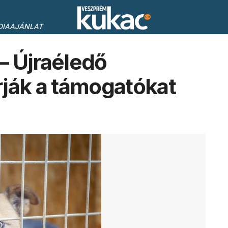
DIAAJÁNLAT
 Újraéledő
ják a támogatókat