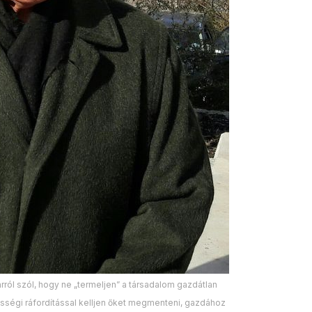
rról szól, hogy ne „termeljen” a társadalom gazdátlan
össégi ráfordítással kelljen őket megmenteni, gazdához