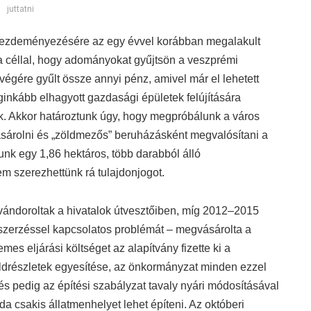
juttatni
ezdeményezésére az egy évvel korábban megalakult
a céllal, hogy adományokat gyűjtsön a veszprémi
végére gyűlt össze annyi pénz, amivel már el lehetett
eginkább elhagyott gazdasági épületek felújítására
. Akkor határoztunk úgy, hogy megpróbálunk a város
ásárolni és „zöldmezős” beruházásként megvalósítani a
tunk egy 1,86 hektáros, több darabból álló
em szerezhettünk rá tulajdonjogot.
vándoroltak a hivatalok útvesztőiben, míg 2012–2015
nszerzéssel kapcsolatos problémát – megvásárolta a
emes eljárási költséget az alapítvány fizette ki a
öldrészletek egyesítése, az önkormányzat minden ezzel
és pedig az építési szabályzat tavaly nyári módosításával
oda csakis állatmenhelyet lehet építeni. Az októberi