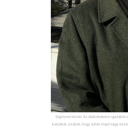
Sigmond István: Az állatvédelem igazából a
kutyákat, cicákat, hogy aztán majd nagy köz