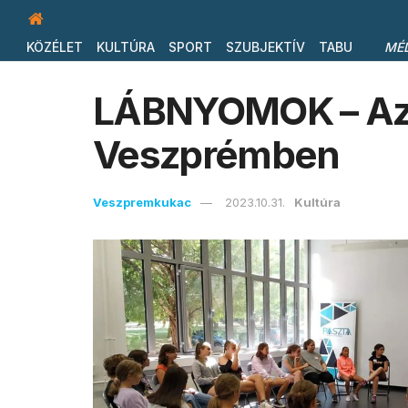
KÖZÉLET
KULTÚRA
SPORT
SZUBJEKTÍV
TABU
MÉ
LÁBNYOMOK – Az 
Veszprémben
Veszpremkukac
2023.10.31.
Kultúra