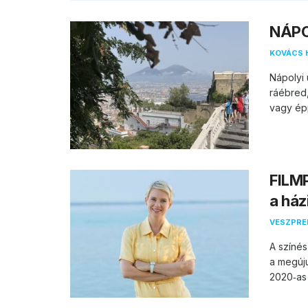
NÁPOL
KOVÁCS 
Nápolyi 
ráébred
vagy épp
FILMP
a ház
VESZPR
A színés
a megúju
2020‑as