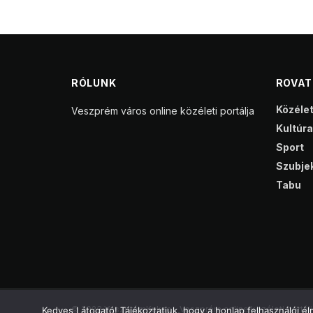
RÓLUNK
ROVA
Közéle
Veszprém város online közéleti portálja
Kultúra
Sport
Szubjek
Tabu
© 2023 VeszprémKukac - Veszprém online közéleti portálj
Kedves Látogató! Tájékoztatjuk, hogy a honlap felhasználói 