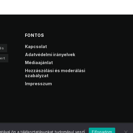
FONTOS
Kapcsolat
és
Adatvédelmi irányelvek
ert
Médiaajánlat
Hozzászólási és moderálási
szabályzat
Impresszum
tával ön a tájékoztatásunkat tudomásul veszi.
Elfogadom