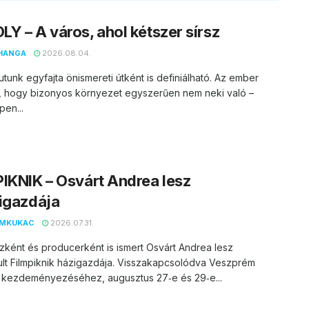
Y – A város, ahol kétszer sírsz
HANGA
2026.08.04.
utunk egyfajta önismereti útként is definiálható. Az ember
, hogy bizonyos környezet egyszerűen nem neki való –
en...
IKNIK – Osvárt Andrea lesz
igazdája
EMKUKAC
2026.07.31.
zként és producerként is ismert Osvárt Andrea lesz
lt Filmpiknik házigazdája. Visszakapcsolódva Veszprém
 kezdeményezéséhez, augusztus 27‑e és 29‑e...