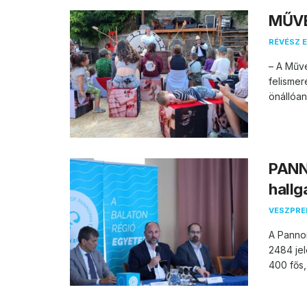
MŰVÉ
RÉVÉSZ E
– A Műv
felismer
önállóan
PANN
hallg
VESZPR
A Pannon
2484 jel
400 fős,