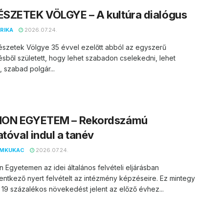
SZETEK VÖLGYE – A kultúra dialógus
RIKA
2026.07.24.
észetek Völgye 35 évvel ezelőtt abból az egyszerű
ésből született, hogy lehet szabadon cselekedni, lehet
, szabad polgár...
ON EGYETEM – Rekordszámú
atóval indul a tanév
EMKUKAC
2026.07.24.
 Egyetemen az idei általános felvételi eljárásban
entkező nyert felvételt az intézmény képzéseire. Ez mintegy
 19 százalékos növekedést jelent az előző évhez...