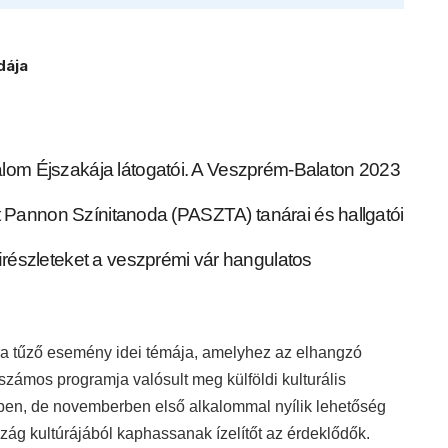
dája
lom Éjszakája látogatói. A Veszprém-Balaton 2023
ott Pannon Színitanoda (PASZTA) tanárai és hallgatói
űrészleteket a veszprémi vár hangulatos
ára tűző esemény idei témája, amelyhez az elhangzó
ámos programja valósult meg külföldi kulturális
ben, de novemberben első alkalommal nyílik lehetőség
zág kultúrájából kaphassanak ízelítőt az érdeklődők.