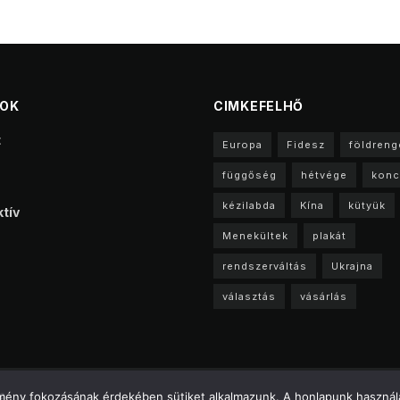
TOK
CIMKEFELHŐ
t
Europa
Fidesz
földreng
függőség
hétvége
konc
kézilabda
Kína
kütyük
tív
Menekültek
plakát
rendszerváltás
Ukrajna
választás
vásárlás
a
élmény fokozásának érdekében sütiket alkalmazunk. A honlapunk használa