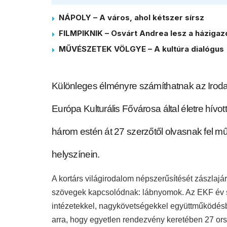
NÁPOLY – A város, ahol kétszer sírsz
FILMPIKNIK – Osvárt Andrea lesz a házigaz
MŰVÉSZETEK VÖLGYE – A kultúra dialógus
K
ülönleges élményre számíthatnak az Iroda
Európa Kulturális Fővárosa által életre hív
három estén át 27 szerzőtől olvasnak fel m
helyszínein.
A kortárs világirodalom népszerűsítését zászlaj
szövegek kapcsolódnak: lábnyomok. Az EKF év sz
intézetekkel, nagykövetségekkel együttműködés
arra, hogy egyetlen rendezvény keretében 27 ors