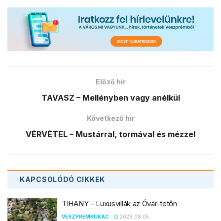
Előző hír
TAVASZ – Mellényben vagy anélkül
Következő hír
VÉRVÉTEL – Mustárral, tormával és mézzel
KAPCSOLÓDÓ
CIKKEK
TIHANY – Luxusvillák az Óvár-tetőn
VESZPREMKUKAC
2026.08.05.