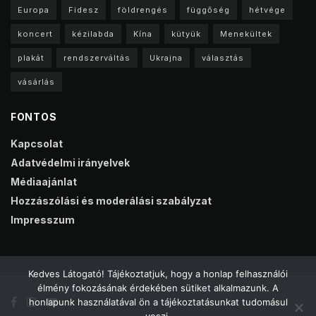
Europa
Fidesz
földrengés
függőség
hétvége
koncert
kézilabda
Kína
kütyük
Menekültek
plakát
rendszerváltás
Ukrajna
választás
vásárlás
FONTOS
Kapcsolat
Adatvédelmi irányelvek
Médiaajánlat
Hozzászólási és moderálási szabályzat
Impresszum
Kedves Látogató! Tájékoztatjuk, hogy a honlap felhasználói
élmény fokozásának érdekében sütiket alkalmazunk. A
honlapunk használatával ön a tájékoztatásunkat tudomásul