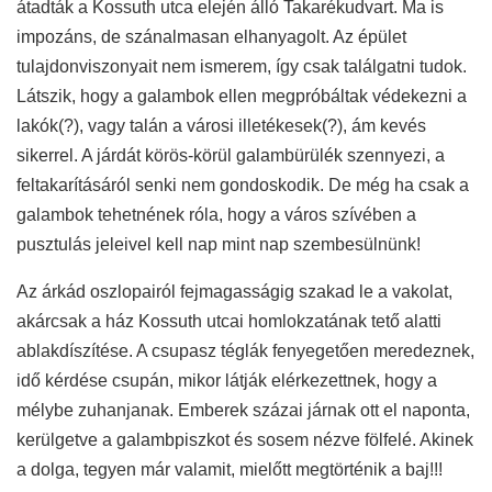
átadták a Kossuth utca elején álló Takarékudvart. Ma is
impozáns, de szánalmasan elhanyagolt. Az épület
tulajdonviszonyait nem ismerem, így csak találgatni tudok.
Látszik, hogy a galambok ellen megpróbáltak védekezni a
lakók(?), vagy talán a városi illetékesek(?), ám kevés
sikerrel. A járdát körös-körül galambürülék szennyezi, a
feltakarításáról senki nem gondoskodik. De még ha csak a
galambok tehetnének róla, hogy a város szívében a
pusztulás jeleivel kell nap mint nap szembesülnünk!
Az árkád oszlopairól fejmagasságig szakad le a vakolat,
akárcsak a ház Kossuth utcai homlokzatának tető alatti
ablakdíszítése. A csupasz téglák fenyegetően meredeznek,
idő kérdése csupán, mikor látják elérkezettnek, hogy a
mélybe zuhanjanak. Emberek százai járnak ott el naponta,
kerülgetve a galambpiszkot és sosem nézve fölfelé. Akinek
a dolga, tegyen már valamit, mielőtt megtörténik a baj!!!