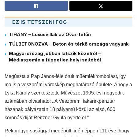
EZ IS TETSZENI FOG
TIHANY – Luxusvillák az Óvár-tetőn
TÚLBETONOZVA – Beton és térkő országa vagyunk
Magyarország jobban látszik közelről –
Médiaszemle a független helyi sajtóból
Megúszta a Pap János-féle őrült műemlékrombolást, így
ma is a veszprémi városkép meghatározó épülete. Ahogy a
Lyka Károly szerkesztette Művészet 1905. évi negyedik
számában olvasható: „ A Veszprémi takarékpénztár
házának pályázatán 18 pályamű közül az első, 600
koronás díjat Reitzner Gyula nyerte el.”
Rekordgyorsasággal megépült, idén éppen 111 éve, hogy