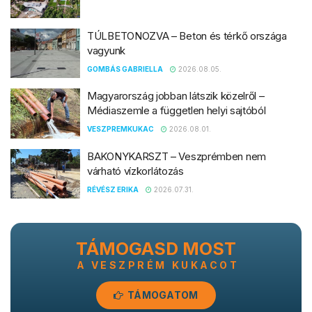
TÚLBETONOZVA – Beton és térkő országa
vagyunk
GOMBÁS GABRIELLA
2026.08.05.
Magyarország jobban látszik közelről –
Médiaszemle a független helyi sajtóból
VESZPREMKUKAC
2026.08.01.
BAKONYKARSZT – Veszprémben nem
várható vízkorlátozás
RÉVÉSZ ERIKA
2026.07.31.
TÁMOGASD MOST
A VESZPRÉM KUKACOT
TÁMOGATOM