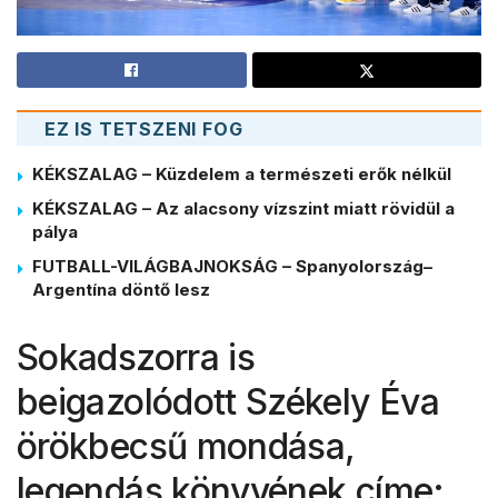
EZ IS TETSZENI FOG
KÉKSZALAG – Küzdelem a természeti erők nélkül
KÉKSZALAG – Az alacsony vízszint miatt rövidül a
pálya
FUTBALL-VILÁGBAJNOKSÁG – Spanyolország–
Argentína döntő lesz
Sokadszorra is
beigazolódott Székely Éva
örökbecsű mondása,
legendás könyvének címe: