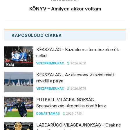
KÖNYV – Amilyen akkor voltam
KAPCSOLÓDÓ
CIKKEK
KÉKSZALAG – Küzdelem a természeti erők
nélkül
VESZPREMKUKAC
2026.07.31.
KÉKSZALAG – Az alacsony vízszint miatt
rövidül a pálya
VESZPREMKUKAC
2026.07.18.
FUTBALL-VILÁGBAJNOKSÁG –
Spanyolország–Argentína döntő lesz
DONÁT TAMÁS
2026.07.16.
LABDARÚGÓ-VILÁGBAJNOKSÁG – Csak ne