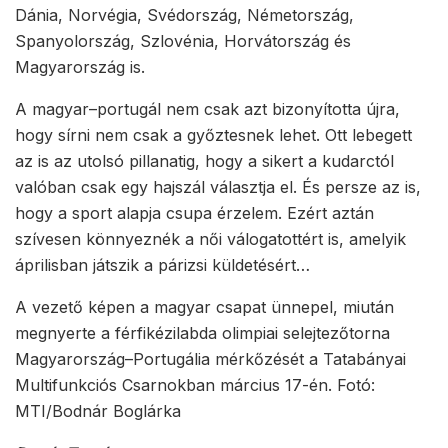
Dánia, Norvégia, Svédország, Németország,
Spanyolország, Szlovénia, Horvátország és
Magyarország is.
A magyar–portugál nem csak azt bizonyította újra,
hogy sírni nem csak a győztesnek lehet. Ott lebegett
az is az utolsó pillanatig, hogy a sikert a kudarctól
valóban csak egy hajszál választja el. És persze az is,
hogy a sport alapja csupa érzelem. Ezért aztán
szívesen könnyeznék a női válogatottért is, amelyik
áprilisban játszik a párizsi küldetésért…
A vezető képen a magyar csapat ünnepel, miután
megnyerte a férfikézilabda olimpiai selejtezőtorna
Magyarország–Portugália mérkőzését a Tatabányai
Multifunkciós Csarnokban március 17-én. Fotó:
MTI/Bodnár Boglárka