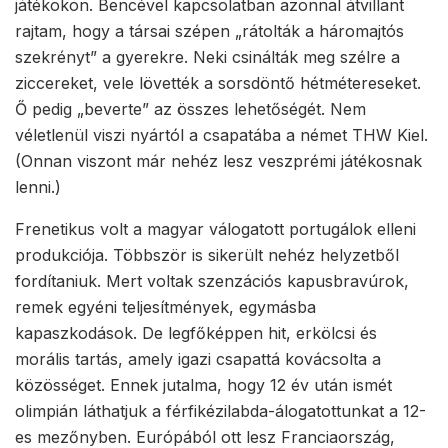
játékokon. Bencével kapcsolatban azonnal átvillant
rajtam, hogy a társai szépen „rátolták a háromajtós
szekrényt” a gyerekre. Neki csinálták meg szélre a
ziccereket, vele lövették a sorsdöntő hétmétereseket.
Ő pedig „beverte” az összes lehetőségét. Nem
véletlenül viszi nyártól a csapatába a német THW Kiel.
(Onnan viszont már nehéz lesz veszprémi játékosnak
lenni.)
Frenetikus volt a magyar válogatott portugálok elleni
produkciója. Többször is sikerült nehéz helyzetből
fordítaniuk. Mert voltak szenzációs kapusbravúrok,
remek egyéni teljesítmények, egymásba
kapaszkodások. De legfőképpen hit, erkölcsi és
morális tartás, amely igazi csapattá kovácsolta a
közösséget. Ennek jutalma, hogy 12 év után ismét
olimpián láthatjuk a férfikézilabda-álogatottunkat a 12-
es mezőnyben. Európából ott lesz Franciaország,