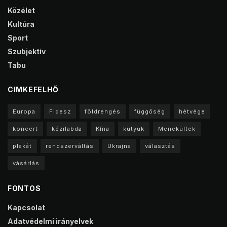
Közélet
Kultúra
Sport
Szubjektív
Tabu
CIMKEFELHŐ
Europa
Fidesz
földrengés
függőség
hétvége
koncert
kézilabda
Kína
kütyük
Menekültek
plakát
rendszerváltás
Ukrajna
választás
vásárlás
FONTOS
Kapcsolat
Adatvédelmi irányelvek