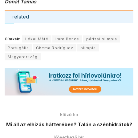
Donát Tamás
related
Címkék:
Lékai Máté
Imre Bence
párizsi olimpia
Portugália
Chema Rodríguez
olimpia
Magyarország
Előző hír
Mi áll az elhízás hátterében? Talán a szénhidrátok?
Következő hír