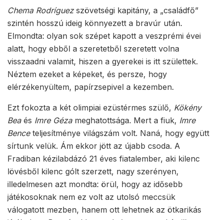
Chema Rodríguez
szövetségi kapitány, a „családfő”
szintén hosszú ideig könnyezett a bravúr után.
Elmondta: olyan sok szépet kapott a veszprémi évei
alatt, hogy ebből a szeretetből szeretett volna
visszaadni valamit, hiszen a gyerekei is itt születtek.
Néztem ezeket a képeket, és persze, hogy
elérzékenyültem, papírzsepivel a kezemben.
Ezt fokozta a két olimpiai ezüstérmes szülő,
Kökény
Bea
és
Imre Géza
meghatottsága. Mert a fiuk,
Imre
Bence
teljesítménye világszám volt. Naná, hogy együtt
sírtunk velük. Ám ekkor jött az újabb csoda. A
Fradiban kézilabdázó 21 éves fiatalember, aki kilenc
lövésből kilenc gólt szerzett, nagy szerényen,
illedelmesen azt mondta: örül, hogy az idősebb
játékosoknak nem ez volt az utolsó meccsük
válogatott mezben, hanem ott lehetnek az ötkarikás