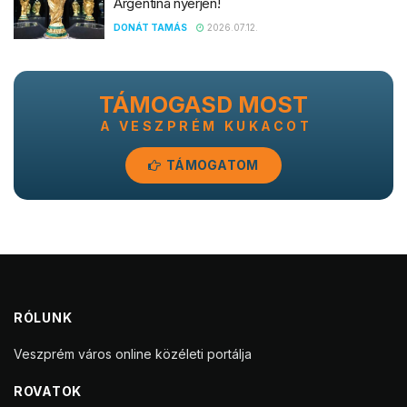
Argentína nyerjen!
DONÁT TAMÁS
2026.07.12.
TÁMOGASD MOST
A VESZPRÉM KUKACOT
TÁMOGATOM
RÓLUNK
Veszprém város online közéleti portálja
ROVATOK