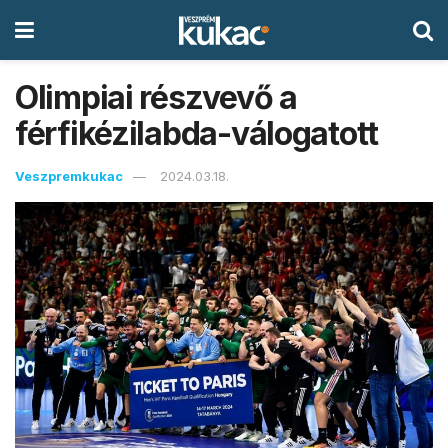
Olimpiai részvevő a
férfikézilabda-válogatott
Veszpremkukac
2024.03.18.