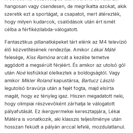
hangosan vagy csendesen, de megríkatta azokat, akik
szeretik ezt a sportágat, a csapatot, mert átérezték,
hogy milyen kudarcok, csalódások után ért ismét
célba a férfikézilabda-válogatott.
Fantasztikus pillanatképeket tárt elénk az M4 televízió
élő közvetítésének rendezője. Amikor
Lékai Máté
felesége,
Kiss Ramóna
arcát a kezébe temetve
aggódott a megsérült férjéért. És amikor az utolsó gól
után
Noé
kisfiúkkal ölelkeztek a boldogságtól. Vagy
amikor
Mikler Roland
kapustársa,
Bartucz László
legutolsó bravúrja után a fejét fogta, majd elsírta
magát, hogy ez tényleg igaz. Hiszen megadatott neki,
hogy olimpiai részvevőként zárhatja le válogatott
pályafutását. Ez ikergyermekei keresztapjára, Lékai
Mátéra is vonatkozik, aki klasszis teljesítménye után
hosszan feküdt a pályán arccal lefelé, mozdulatlanul.