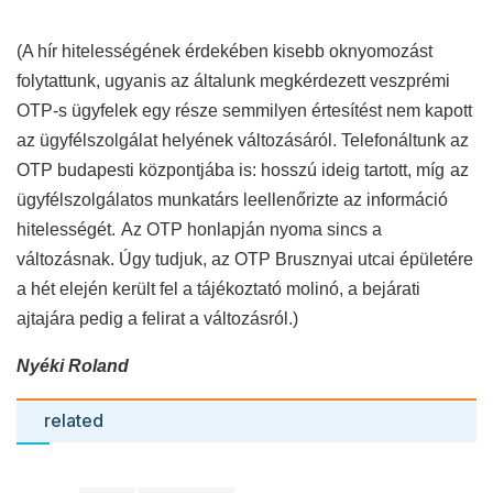
(A hír hitelességének érdekében kisebb oknyomozást
folytattunk, ugyanis az általunk megkérdezett veszprémi
OTP-s ügyfelek egy része semmilyen értesítést nem kapott
az ügyfélszolgálat helyének változásáról.
Telefonáltunk a
z
OTP budapesti központjába is:
hosszú ideig tartott, míg
az
ügyfélszolgálatos munkatárs leellenőrizte az információ
hitelességét.
A
z OTP honlapján nyoma sincs a
változásnak.
Úgy tudjuk, az OTP Brusznyai utcai épületére
a hét elején került fel a tájékoztató molinó, a bejárati
ajtajára pedig a felirat a változásról.
)
Nyéki Roland
related