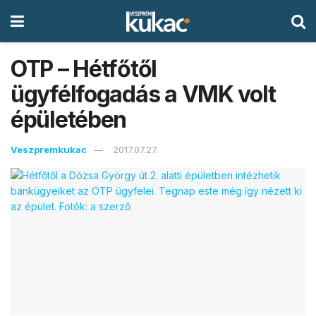
OTP – Hétfőtől
ügyfélfogadás a VMK volt
épületében
Veszpremkukac
2017.07.27.