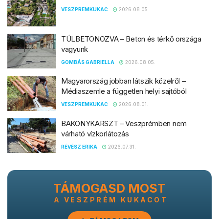
VESZPREMKUKAC
2026.08.05.
TÚLBETONOZVA – Beton és térkő országa
vagyunk
GOMBÁS GABRIELLA
2026.08.05.
Magyarország jobban látszik közelről –
Médiaszemle a független helyi sajtóból
VESZPREMKUKAC
2026.08.01.
BAKONYKARSZT – Veszprémben nem
várható vízkorlátozás
RÉVÉSZ ERIKA
2026.07.31.
TÁMOGASD MOST
A VESZPRÉM KUKACOT