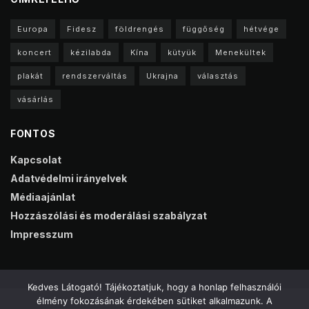
Europa
Fidesz
földrengés
függőség
hétvége
koncert
kézilabda
Kína
kütyük
Menekültek
plakát
rendszerváltás
Ukrajna
választás
vásárlás
FONTOS
Kapcsolat
Adatvédelmi irányelvek
Médiaajánlat
Hozzászólási és moderálási szabályzat
Impresszum
Kedves Látogató! Tájékoztatjuk, hogy a honlap felhasználói
élmény fokozásának érdekében sütiket alkalmazunk. A