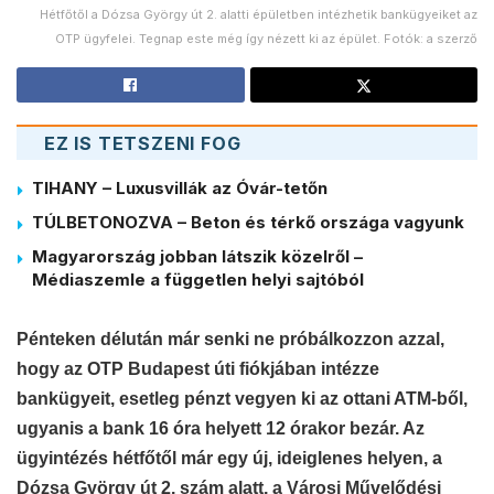
Hétfőtől a Dózsa György út 2. alatti épületben intézhetik bankügyeiket az
OTP ügyfelei. Tegnap este még így nézett ki az épület. Fotók: a szerző
EZ IS TETSZENI FOG
TIHANY – Luxusvillák az Óvár-tetőn
TÚLBETONOZVA – Beton és térkő országa vagyunk
Magyarország jobban látszik közelről –
Médiaszemle a független helyi sajtóból
Pénteken délután már senki ne próbálkozzon azzal,
hogy az OTP Budapest úti fiókjában intéz
ze
bank
ügyeit, esetleg pénzt vegyen ki az ottani ATM-ből,
ugyanis a bank 16 óra helyett 12 órakor bezár.
Az
ügyintézés hétfőtől már egy új, ideiglenes helyen, a
Dózsa György út 2. szám alatt, a Városi Művelődési