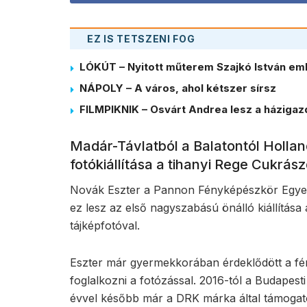
EZ IS TETSZENI FOG
LÓKÚT – Nyitott műterem Szajkó István em
NÁPOLY – A város, ahol kétszer sírsz
FILMPIKNIK – Osvárt Andrea lesz a házigaz
Madár-Távlatból a Balatontól Hollan
fotókiállítása a tihanyi Rege Cukrá
Novák Eszter a Pannon Fényképészkör Egyesül
ez lesz az első nagyszabású önálló kiállítása
tájképfotóval.
Eszter már gyermekkorában érdeklődött a fé
foglalkozni a fotózással. 2016-tól a Budapes
évvel később már a DRK márka által támogatot