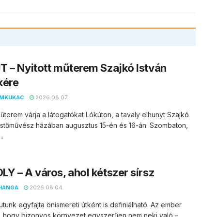
 – Nyitott műterem Szajkó István
kére
EMKUKAC
2026.08.07.
műterem várja a látogatókat Lókúton, a tavaly elhunyt Szajkó
festőművész házában augusztus 15-én és 16-án. Szombaton,
..
Y – A város, ahol kétszer sírsz
HANGA
2026.08.04.
utunk egyfajta önismereti útként is definiálható. Az ember
, hogy bizonyos környezet egyszerűen nem neki való –