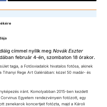
lékére
dája
diáig címmel nyílik meg
Novák Eszter
szdában február 4-én, szombaton 18 órakor.
et tagja, a Fotósviadalok hivatalos fotósa, akinek
 a Tihanyi Rege Art Galériában: közel 50 madár- és
nyképezés iránt. Komolyabban 2015-ben kezdett
ti Corvinus Egyetem rendezvényein fotózott, egy
t zenekarok koncertjeit fotózta, majd a Károli