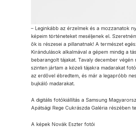
– Leginkább az érzelmek és a mozzanatok ny
képeim történeteket meséljenek el. Szeretné
ők is részesei a pillanatnak! A természet egé
Kirándulások alkalmával a gépem mindig a t
bebarangolt tájakat. Tavaly december végén 
szinten jártam a közeli tájakra madarakat fot
az erdővel ébredtem, és már a legapróbb nesz
bujkáló madarakat.
A digitális fotókiállítás a Samsung Magyaro
Apátsági Rege Cukrászda Galéria részében te
A képek Novák Eszter fotói