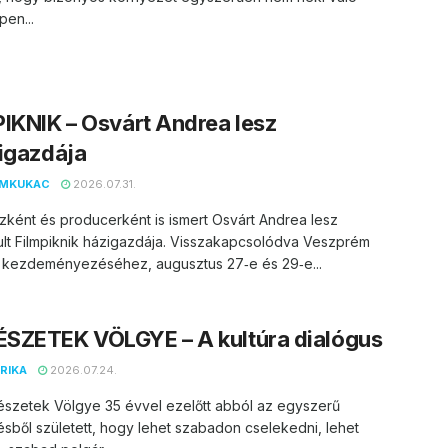
en...
IKNIK – Osvárt Andrea lesz
igazdája
EMKUKAC
2026.07.31.
zként és producerként is ismert Osvárt Andrea lesz
lt Filmpiknik házigazdája. Visszakapcsolódva Veszprém
 kezdeményezéséhez, augusztus 27‑e és 29‑e...
SZETEK VÖLGYE – A kultúra dialógus
RIKA
2026.07.24.
észetek Völgye 35 évvel ezelőtt abból az egyszerű
ésből született, hogy lehet szabadon cselekedni, lehet