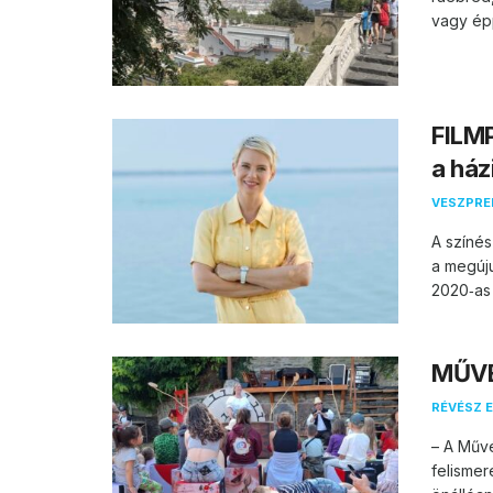
vagy épp
FILMP
a ház
VESZPR
A színés
a megúju
2020‑as
MŰVÉ
RÉVÉSZ E
– A Műv
felismer