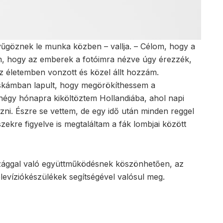
űgöznek le munka közben – vallja. – Célom, hogy a
m, hogy az emberek a fotóimra nézve úgy érezzék,
sz életemben vonzott és közel állt hozzám.
áskámban lapult, hogy megörökíthessem a
négy hónapra kiköltöztem Hollandiába, ahol napi
ózni. Észre se vettem, de egy idő után minden reggel
ekre figyelve is megtaláltam a fák lombjai között
rszággal való együttműködésnek köszönhetően, az
levíziókészülékek segítségével valósul meg.