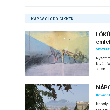
KAPCSOLÓDÓ
CIKKEK
LÓKÚT
emlé
VESZPR
Nyitott 
István 
15-én 16.
NÁPOL
KOVÁCS 
Nápolyi 
ráébred