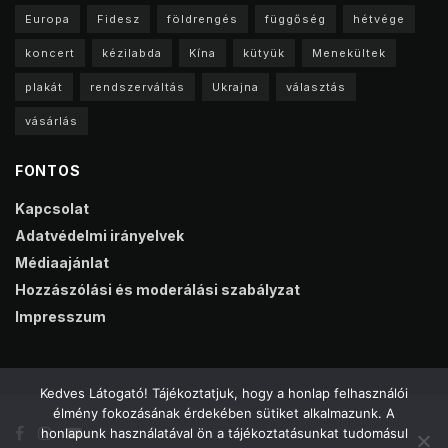
Europa
Fidesz
földrengés
függőség
hétvége
koncert
kézilabda
Kína
kütyük
Menekültek
plakát
rendszerváltás
Ukrajna
választás
vásárlás
FONTOS
Kapcsolat
Adatvédelmi irányelvek
Médiaajánlat
Hozzászólási és moderálási szabályzat
Impresszum
Kedves Látogató! Tájékoztatjuk, hogy a honlap felhasználói
élmény fokozásának érdekében sütiket alkalmazunk. A
honlapunk használatával ön a tájékoztatásunkat tudomásul