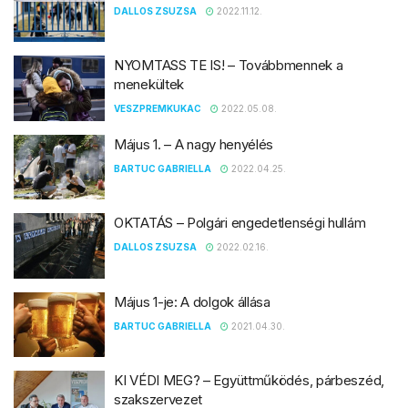
DALLOS ZSUZSA
2022.11.12.
NYOMTASS TE IS! – Továbbmennek a
menekültek
VESZPREMKUKAC
2022.05.08.
Május 1. – A nagy henyélés
BARTUC GABRIELLA
2022.04.25.
OKTATÁS – Polgári engedetlenségi hullám
DALLOS ZSUZSA
2022.02.16.
Május 1-je: A dolgok állása
BARTUC GABRIELLA
2021.04.30.
KI VÉDI MEG? – Együttműködés, párbeszéd,
szakszervezet