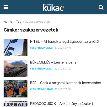
Home
Tag
szakszervezetek
Címke:
szakszervezetek
HITEL – Mi kapjuk a legdrágábban az uniótól
VESZPREMKUKAC
2024.07.10.
BÉREMELÉS – Lenne rá pénz
VESZPREMKUKAC
2023.07.20.
BÉR – Csak a bolgárok keresnek kevesebbet
VESZPREMKUKAC
2022.12.28.
PEDAGÓGUSOK – Akkor hány százalék?