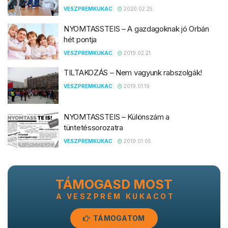
VESZPREMKUKAC
2020.02.25.
NYOMTASSTEIS – A gazdagoknak jó Orbán
hét pontja
VESZPREMKUKAC
2019.02.21.
TILTAKOZÁS – Nem vagyunk rabszolgák!
VESZPREMKUKAC
2019.01.19.
NYOMTASSTEIS – Különszám a
tüntetéssorozatra
VESZPREMKUKAC
2019.01.05.
TÁMOGASD MOST
A VESZPRÉM KUKACOT
TÁMOGATOM