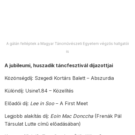
Különdíj: Usine1.84 – Közelítés
Előadói díj:
Lee in Soo
– A First Meet
Legjobb alakítás díj:
Eoin Mac Donccha
(Frenák Pál
Társulat Lutte című előadásában)
Koreográfiai díj:
Tero Saarinen
(Life Wheel)
Koreográfiai díj:
Leo Mujic
(Pécsi Balett: Diamonds)
Legjobb együttes díj: Pécsi Balett
Legjobb produkció díj: Frenák Pál Társulat – Lutte
Fődíj:
Simkó Beatrix
és
Grecsó Zoltá
n –
Orfeusz/Eurüdiké