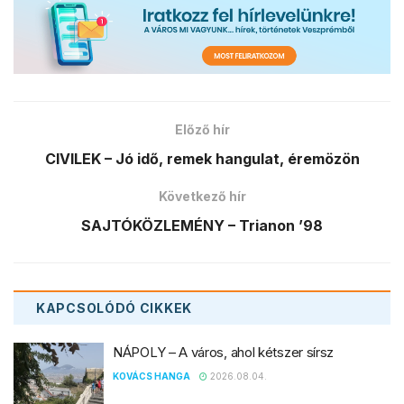
KAPCSOLÓDÓ
CIKKEK
NÁPOLY – A város, ahol kétszer sírsz
KOVÁCS HANGA
2026.08.04.
FILMPIKNIK – Osvárt Andrea lesz
a házigazdája
VESZPREMKUKAC
2026.07.31.
MŰVÉSZETEK VÖLGYE – A kultúra dialógus
RÉVÉSZ ERIKA
2026.07.24.
PANNON EGYETEM – Rekordszámú
hallgatóval indul a tanév
VESZPREMKUKAC
2026.07.24.