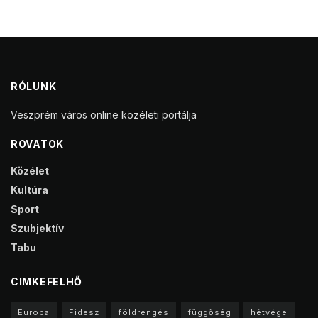
Kultúra
Sport
Szubjektív
Tabu
CIMKEFELHŐ
Europa
Fidesz
földrengés
függőség
hétvége
koncert
kézilabda
Kína
kütyük
Menekültek
plakát
rendszerváltás
Ukrajna
választás
vásárlás
FONTOS
Kapcsolat
Adatvédelmi irányelvek
Médiaajánlat