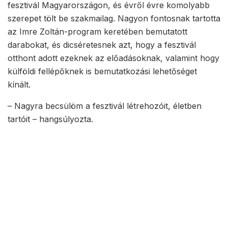
fesztivál Magyarországon, és évről évre komolyabb
szerepet tölt be szakmailag. Nagyon fontosnak tartotta
az Imre Zoltán-program keretében bemutatott
darabokat, és dicséretesnek azt, hogy a fesztivál
otthont adott ezeknek az előadásoknak, valamint hogy
külföldi fellépőknek is bemutatkozási lehetőséget
kínált.
– Nagyra becsülöm a fesztivál létrehozóit, életben
tartóit – hangsúlyozta.
A gálán felléptek a Magyar Táncművészeti Egyetem végzős hallgatói
is
A jubileumi, huszadik táncfesztivál díjazottjai
Közönségdíj: Szegedi Kortárs Balett – Abszurdia