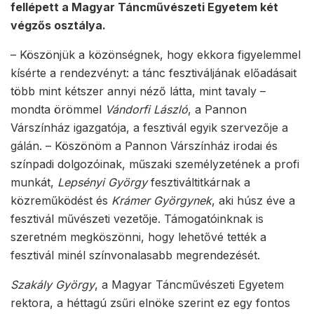
fellépett a Magyar Táncművészeti Egyetem két
végzős osztálya.
– Köszönjük a közönségnek, hogy ekkora figyelemmel
kísérte a rendezvényt: a tánc fesztiváljának előadásait
több mint kétszer annyi néző látta, mint tavaly –
mondta örömmel
Vándorfi László
, a Pannon
Várszínház igazgatója, a fesztivál egyik szervezője a
gálán. – Köszönöm a Pannon Várszínház irodai és
színpadi dolgozóinak, műszaki személyzetének a profi
munkát,
Lepsényi György
fesztiváltitkárnak a
közreműködést és
Krámer Györgynek
, aki húsz éve a
fesztivál művészeti vezetője. Támogatóinknak is
szeretném megköszönni, hogy lehetővé tették a
fesztivál minél színvonalasabb megrendezését.
Szakály György
, a Magyar Táncművészeti Egyetem
rektora, a héttagú zsűri elnöke szerint ez egy fontos