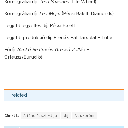
related
Címkék:
A tánc fesztiválja
díj
Veszprém
Előző hír
CIVILEK – Jó idő, remek hangulat, éremözön
Következő hír
SAJTÓKÖZLEMÉNY – Trianon ’98