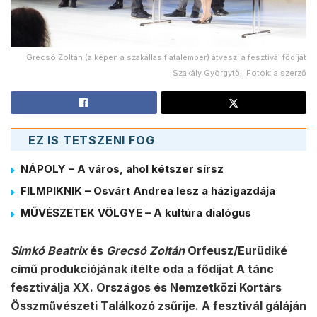
Grecsó Zoltán (a képen a szakállas fiatalember) átveszi a fesztivál fődíját
Szakály Györgytől. Fotók: a szerző
EZ IS TETSZENI FOG
NÁPOLY – A város, ahol kétszer sírsz
FILMPIKNIK – Osvárt Andrea lesz a házigazdája
MŰVÉSZETEK VÖLGYE – A kultúra dialógus
Simkó Beatrix
és
Grecsó Zoltán
Orfeusz/Eurüdiké
című produkciójának ítélte oda a fődíjat A tánc
fesztiválja XX. Országos és Nemzetközi Kortárs
Összművészeti Találkozó zsűrije. A fesztivál gáláján