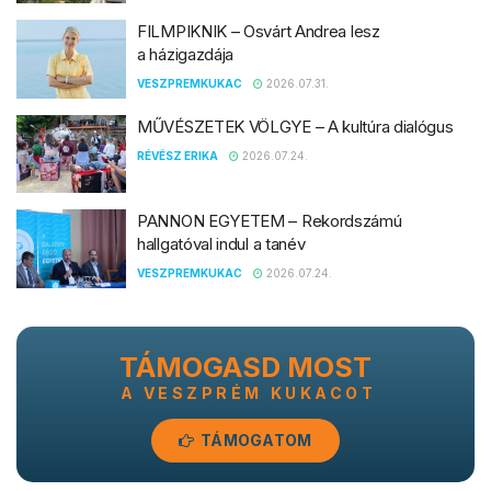
TÁMOGASD MOST
A VESZPRÉM KUKACOT
TÁMOGATOM
RÓLUNK
Veszprém város online közéleti portálja
ROVATOK
Közélet