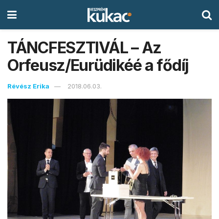
TÁNCFESZTIVÁL – Az
Orfeusz/Eurüdikéé a fődíj
Révész Erika
2018.06.03.