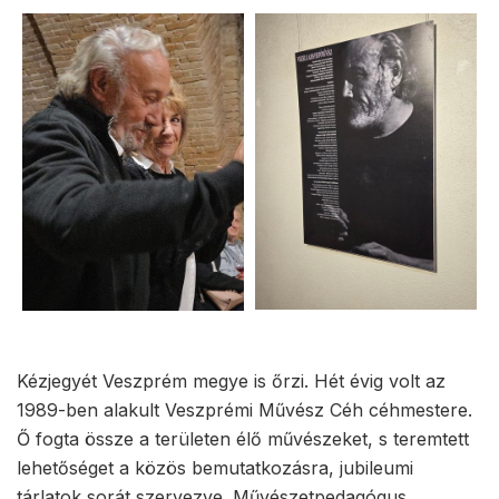
Kézjegyét Veszprém megye is őrzi. Hét évig volt az
1989-ben alakult Veszprémi Művész Céh céhmestere.
Ő fogta össze a területen élő művészeket, s teremtett
lehetőséget a közös bemutatkozásra, jubileumi
tárlatok sorát szervezve. Művészetpedagógus,