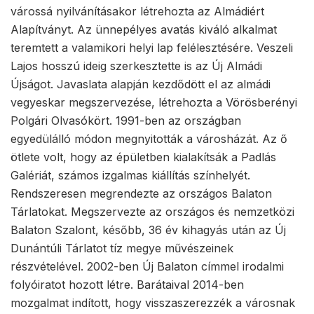
várossá nyilvánításakor létrehozta az Almádiért
Alapítványt. Az ünnepélyes avatás kiváló alkalmat
teremtett a valamikori helyi lap felélesztésére. Veszeli
Lajos hosszú ideig szerkesztette is az Új Almádi
Újságot. Javaslata alapján kezdődött el az almádi
vegyeskar megszervezése, létrehozta a Vörösberényi
Polgári Olvasókört. 1991-ben az országban
egyedülálló módon megnyitották a városházát. Az ő
ötlete volt, hogy az épületben kialakítsák a Padlás
Galériát, számos izgalmas kiállítás színhelyét.
Rendszeresen megrendezte az országos Balaton
Tárlatokat. Megszervezte az országos és nemzetközi
Balaton Szalont, később, 36 év kihagyás után az Új
Dunántúli Tárlatot tíz megye művészeinek
részvételével. 2002-ben Új Balaton címmel irodalmi
folyóiratot hozott létre. Barátaival 2014-ben
mozgalmat indított, hogy visszaszerezzék a városnak