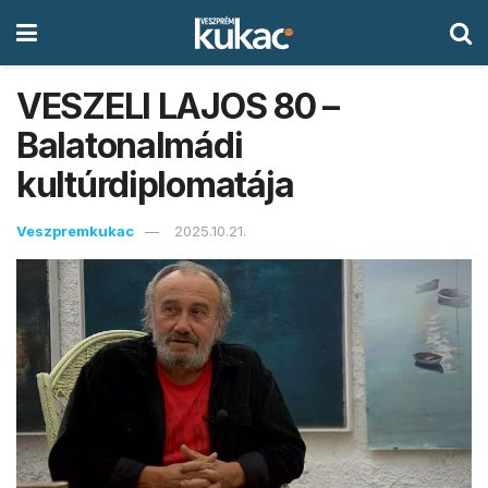
VESZELI LAJOS 80 –
Balatonalmádi
kultúrdiplomatája
Veszpremkukac
2025.10.21.