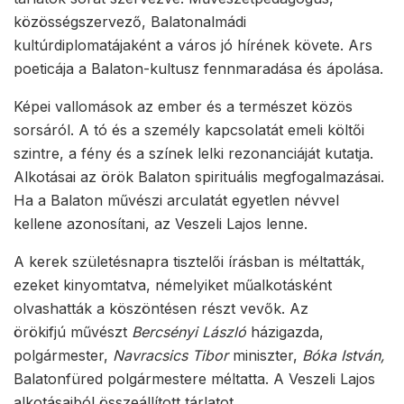
közösségszervező, Balatonalmádi
kultúrdiplomatájaként a város jó hírének követe. Ars
poeticája a Balaton-kultusz fennmaradása és ápolása.
Képei vallomások az ember és a természet közös
sorsáról. A tó és a személy kapcsolatát emeli költői
szintre, a fény és a színek lelki rezonanciáját kutatja.
Alkotásai az örök Balaton spirituális megfogalmazásai.
Ha a Balaton művészi arculatát egyetlen névvel
kellene azonosítani, az Veszeli Lajos lenne.
A kerek születésnapra tisztelői írásban is méltatták,
ezeket kinyomtatva, némelyiket műalkotásként
olvashatták a köszöntésen részt vevők. Az
örökifjú művészt
Bercsényi László
házigazda,
polgármester,
Navracsics Tibor
miniszter,
Bóka István,
Balatonfüred polgármestere méltatta. A Veszeli Lajos
alkotásaiból összeállított tárlatot