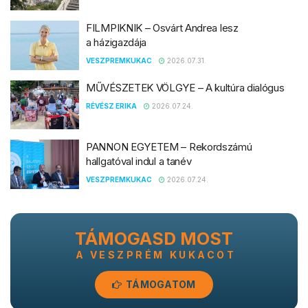
FILMPIKNIK – Osvárt Andrea lesz
a házigazdája
VESZPREMKUKAC
2026.07.31.
MŰVÉSZETEK VÖLGYE – A kultúra dialógus
RÉVÉSZ ERIKA
2026.07.24.
PANNON EGYETEM – Rekordszámú
hallgatóval indul a tanév
VESZPREMKUKAC
2026.07.24.
TÁMOGASD MOST
A VESZPRÉM KUKACOT
TÁMOGATOM