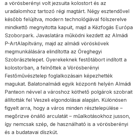
a vörösberényi volt jezsuita kolostort és az
uradalomhoz tartozó régi magtárt. Négy esztendővel
később felújítva, modern technológiával fölszerelve
mindkettő megnyitotta kapuit, majd a Kézfogás Európa
Szoborpark. Javaslatára működni kezdett az Almádi
P-ArtAlapítvány, majd az almádi vöröskövek
megmunkálására elindította az Öreghegyi
Szobrásztelepet. Gyerekeknek festőtábort indított a
kolostorban, a felnőttek a Vörösberényi
Festőművésztelep foglalkozásain képezhették
magukat. Balatonalmádi egyik központi helyén Almádi
Panteon névvel a városhoz köthető polgárok szobrait
állították fel Veszeli elgondolásai alapján. Különösen
figyelt arra, hogy a város minden résztelepülése –
megőrizve önálló arculatát – műalkotásokhoz jusson,
így nemcsak szép, de használható is a vörösberényi
és a budatavai díszkút.