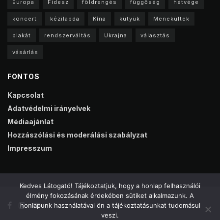
Europa
Fidesz
földrengés
függőség
hétvége
koncert
kézilabda
Kína
kütyük
Menekültek
plakát
rendszerváltás
Ukrajna
választás
vásárlás
FONTOS
Kapcsolat
Adatvédelmi irányelvek
Médiaajánlat
Hozzászólási és moderálási szabályzat
Impresszum
Kedves Látogató! Tájékoztatjuk, hogy a honlap felhasználói
élmény fokozásának érdekében sütiket alkalmazunk. A
honlapunk használatával ön a tájékoztatásunkat tudomásul
veszi.