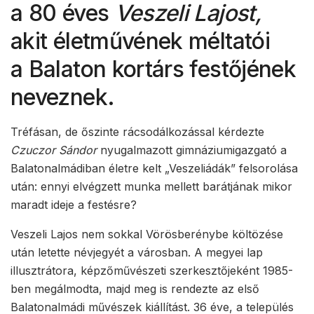
a 80 éves
Veszeli Lajost,
akit életművének méltatói
a Balaton kortárs festőjének
neveznek.
Tréfásan, de őszinte rácsodálkozással kérdezte
Czuczor Sándor
nyugalmazott gimnáziumigazgató a
Balatonalmádiban életre kelt „Veszeliádák” felsorolása
után: ennyi elvégzett munka mellett barátjának mikor
maradt ideje a festésre?
Veszeli Lajos nem sokkal Vörösberénybe költözése
után letette névjegyét a városban. A megyei lap
illusztrátora, képzőművészeti szerkesztőjeként 1985-
ben megálmodta, majd meg is rendezte az első
Balatonalmádi művészek kiállítást. 36 éve, a település