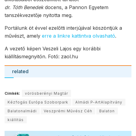
dr. Tóth Benedek
docens, a Pannon Egyetem
tanszékvezetője nyitotta meg.
Portálunk öt évvel ezelőtti interjújával köszöntjük a
művészt, amely
erre a linkre kattintva olvasható
.
A vezető képen Veszeli Lajos egy korábbi
kiállításmegnyitón. Fotó: zaol.hu
related
Címkék:
vörösberényi Magtár
Kézfogás Európa Szoborpark
Almádi P-ArtAlapítvány
Balatonalmádi
Veszprémi Művész Céh
Balaton
kiállítás