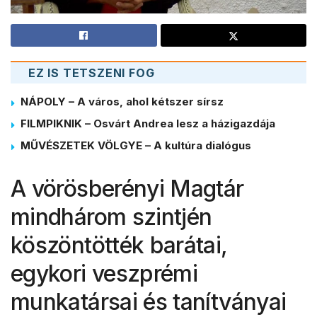
EZ IS TETSZENI FOG
NÁPOLY – A város, ahol kétszer sírsz
FILMPIKNIK – Osvárt Andrea lesz a házigazdája
MŰVÉSZETEK VÖLGYE – A kultúra dialógus
A vörösberényi Magtár
mindhárom szintjén
köszöntötték barátai,
egykori veszprémi
munkatársai és tanítványai