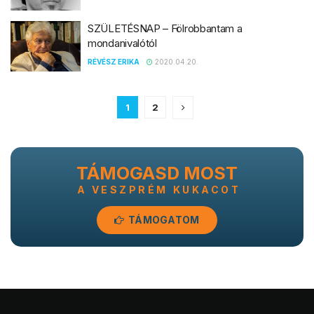
SZÜLETÉSNAP – Fölrobbantam a
mondanivalótól
RÉVÉSZ ERIKA
2020.04.20.
1
2
TÁMOGASD MOST
A VESZPRÉM KUKACOT
TÁMOGATOM