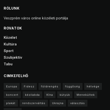
RÓLUNK
Veszprém város online közéleti portálja
ROVATOK
Közélet
Kultúra
Sport
Szubjektív
Tabu
CIMKEFELHŐ
Europa
Fidesz
földrengés
függőség
hétvége
koncert
kézilabda
Kína
kütyük
Menekültek
plakát
rendszerváltás
Ukrajna
választás