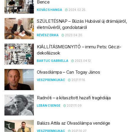
Bence
KOVÁCS HANGA
2024.02.25.
SZÜLETÉSNAP – Búzás Hubával új drámájáról,
életművéről, gondolatairól
RÉVÉSZ ERIKA
2023.04.20.
KIÁLLÍTÁSMEGNYITÓ – immu Pets: Géczi-
dekollázsok
BARTUC GABRIELLA
2023.04.12.
Olvasólámpa – Can Togay János
VESZPREMKUKAC
2021.11.16.
Radnóti – a kitaszított hazafi tragédiája
LEBÁN CSENGE
2021.11.09.
Balázs Attila az Olvasólámpa vendége
VESZPREMKUKAC
2021.10.27.