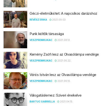
Géczi-életműkötet: A napcsíkos darázshoz
RÉVÉSZ ERIKA
2021.09.03.
Punk költők társasága
VESZPREMKUKAC
2021.08.13.
Kemény Zsófi lesz az Olvasólámpa vendége
VESZPREMKUKAC
2021.06.22.
Vörös István lesz az Olvasólámpa vendége
VESZPREMKUKAC
2021.06.10.
Válogatáslemez: Sziveri énekelve
BARTUC GABRIELLA
2021.04.15.