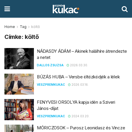
Home
Tag
költő
Címke:
költő
NÁDASDY ÁDÁM – Akinek halálhíre átrendezte
a netet
DALLOS ZSUZSA
2026.03.30.
BÚZÁS HUBA – Versbe öltözködjék a lélek
VESZPREMKUKAC
2026.03.16.
FENYVESI ORSOLYA kapja idén a Sziveri
János-díjat
VESZPREMKUKAC
2024.03.20.
MÓRICZOSOK – Purosz Leonidasz és Vincze