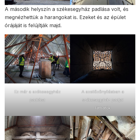
A második helyszín a székesegyház padlása volt, és
megnézhettük a harangokat is. Ezeket és az épület
órájáját is felújítják majd.
Ez már a székesegyház
A szellőzőnyílásban a
padlása
székesegyház padjai
láthatók