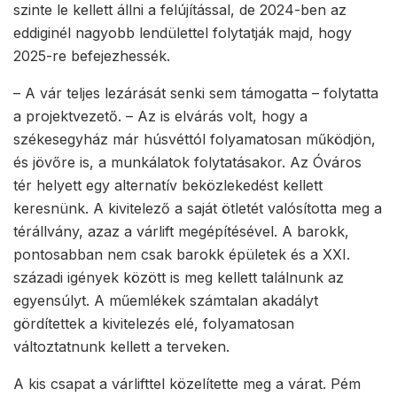
szinte le kellett állni a felújítással, de 2024-ben az
eddiginél nagyobb lendülettel folytatják majd, hogy
2025-re befejezhessék.
– A vár teljes lezárását senki sem támogatta – folytatta
a projektvezető. – Az is elvárás volt, hogy a
székesegyház már húsvéttól folyamatosan működjön,
és jövőre is, a munkálatok folytatásakor. Az Óváros
tér helyett egy alternatív beközlekedést kellett
keresnünk. A kivitelező a saját ötletét valósította meg a
térállvány, azaz a várlift megépítésével. A barokk,
pontosabban nem csak barokk épületek és a XXI.
századi igények között is meg kellett találnunk az
egyensúlyt. A műemlékek számtalan akadályt
gördítettek a kivitelezés elé, folyamatosan
változtatnunk kellett a terveken.
A kis csapat a várlifttel közelítette meg a várat. Pém