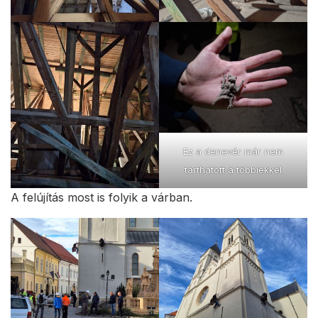
Ez a denevér már nem
tarthatott a többiekkel
A felújítás most is folyik a várban.