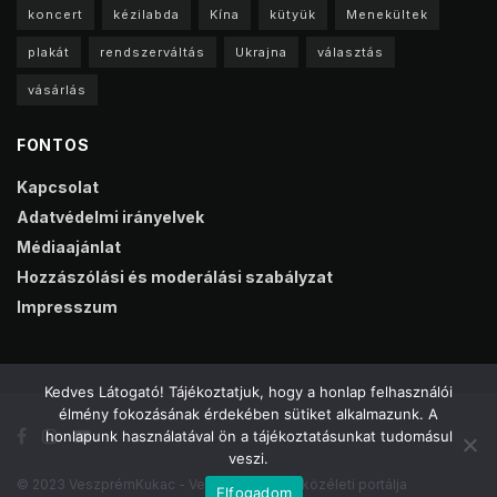
koncert
kézilabda
Kína
kütyük
Menekültek
plakát
rendszerváltás
Ukrajna
választás
vásárlás
FONTOS
Kapcsolat
Adatvédelmi irányelvek
Médiaajánlat
Hozzászólási és moderálási szabályzat
Impresszum
Kedves Látogató! Tájékoztatjuk, hogy a honlap felhasználói
élmény fokozásának érdekében sütiket alkalmazunk. A
honlapunk használatával ön a tájékoztatásunkat tudomásul
veszi.
© 2023 VeszprémKukac - Veszprém online közéleti portálja
Elfogadom