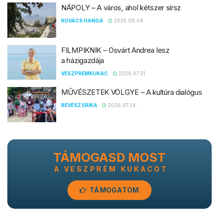
NÁPOLY – A város, ahol kétszer sírsz
KOVÁCS HANGA
2026.08.04.
FILMPIKNIK – Osvárt Andrea lesz
a házigazdája
VESZPREMKUKAC
2026.07.31.
MŰVÉSZETEK VÖLGYE – A kultúra dialógus
RÉVÉSZ ERIKA
2026.07.24.
TÁMOGASD MOST
A VESZPRÉM KUKACOT
TÁMOGATOM