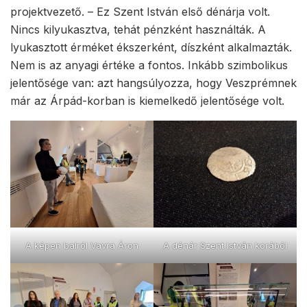
projektvezető. – Ez Szent István első dénárja volt.
Nincs kilyukasztva, tehát pénzként használták. A
lyukasztott érméket ékszerként, díszként alkalmazták.
Nem is az anyagi értéke a fontos. Inkább szimbolikus
jelentősége van: azt hangsúlyozza, hogy Veszprémnek
már az Árpád-korban is kiemelkedő jelentősége volt.
A képen balról Vavra Áron
A dénár Szent István korából