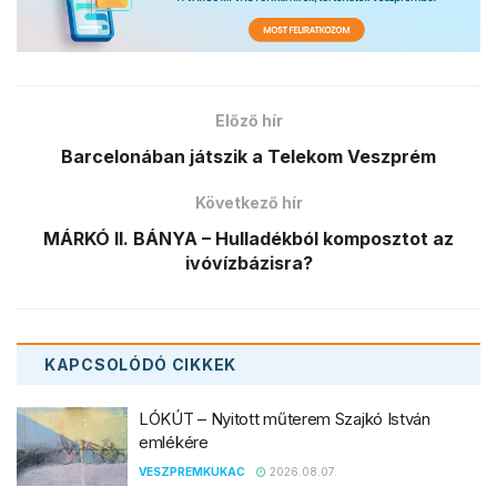
Előző hír
Barcelonában játszik a Telekom Veszprém
Következő hír
MÁRKÓ II. BÁNYA – Hulladékból komposztot az
ivóvízbázisra?
KAPCSOLÓDÓ
CIKKEK
LÓKÚT – Nyitott műterem Szajkó István
emlékére
VESZPREMKUKAC
2026.08.07.