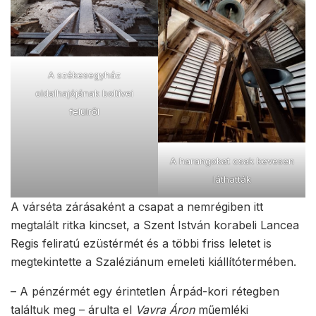
A székesegyház
oldalhajójának boltívei
felülről
A harangokat csak kevesen
láthatták
A várséta zárásaként a csapat a nemrégiben itt
megtalált ritka kincset, a Szent István korabeli Lancea
Regis feliratú ezüstérmét és a többi friss leletet is
megtekintette a Szaléziánum emeleti kiállítótermében.
– A pénzérmét egy érintetlen Árpád-kori rétegben
találtuk meg – árulta el
Vavra Áron
műemléki