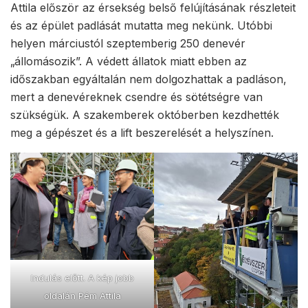
Attila először az érsekség belső felújításának részleteit
és az épület padlását mutatta meg nekünk. Utóbbi
helyen márciustól szeptemberig 250 denevér
„állomásozik”. A védett állatok miatt ebben az
időszakban egyáltalán nem dolgozhattak a padláson,
mert a denevéreknek csendre és sötétségre van
szükségük. A szakemberek októberben kezdhették
meg a gépészet és a lift beszerelését a helyszínen.
Indulás előtt. A kép jobb
oldalán Pém Attila