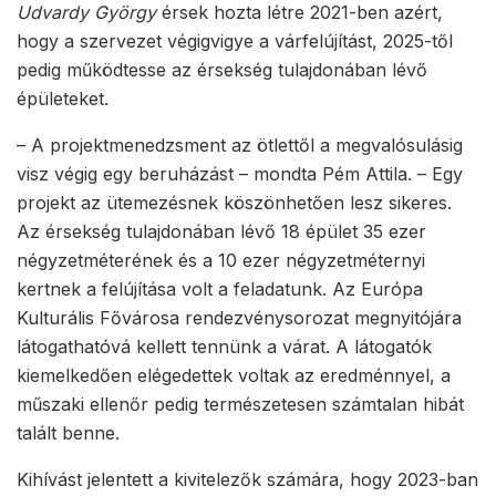
Udvardy György
érsek hozta létre 2021-ben azért,
hogy a szervezet végigvigye a várfelújítást, 2025-től
pedig működtesse az érsekség tulajdonában lévő
épületeket.
– A projektmenedzsment az ötlettől a megvalósulásig
visz végig egy beruházást – mondta Pém Attila. – Egy
projekt az ütemezésnek köszönhetően lesz sikeres.
Az érsekség tulajdonában lévő 18 épület 35 ezer
négyzetméterének és a 10 ezer négyzetméternyi
kertnek a felújítása volt a feladatunk. Az Európa
Kulturális Fővárosa rendezvénysorozat megnyitójára
látogathatóvá kellett tennünk a várat. A látogatók
kiemelkedően elégedettek voltak az eredménnyel, a
műszaki ellenőr pedig természetesen számtalan hibát
talált benne.
Kihívást jelentett a kivitelezők számára, hogy 2023-ban