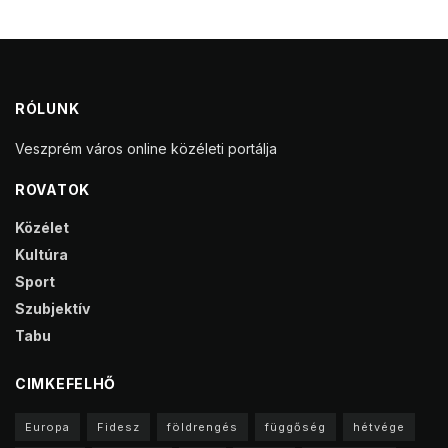
RÓLUNK
Veszprém város online közéleti portálja
ROVATOK
Közélet
Kultúra
Sport
Szubjektív
Tabu
CIMKEFELHŐ
Europa
Fidesz
földrengés
függőség
hétvége