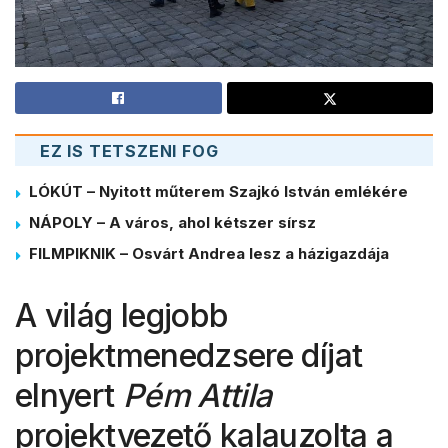
EZ IS TETSZENI FOG
LÓKÚT – Nyitott műterem Szajkó István emlékére
NÁPOLY – A város, ahol kétszer sírsz
FILMPIKNIK – Osvárt Andrea lesz a házigazdája
A világ legjobb
projektmenedzsere díjat
elnyert
Pém Attila
projektvezető kalauzolta a