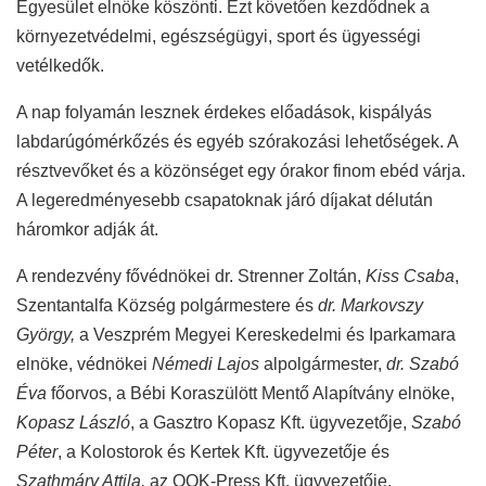
Egyesület elnöke köszönti. Ezt követően kezdődnek a
környezetvédelmi, egészségügyi, sport és ügyességi
vetélkedők.
A nap folyamán lesznek érdekes előadások, kispályás
labdarúgómérkőzés és egyéb szórakozási lehetőségek. A
résztvevőket és a közönséget egy órakor finom ebéd várja.
A legeredményesebb csapatoknak járó díjakat délután
háromkor adják át.
A rendezvény fővédnökei dr. Strenner Zoltán,
Kiss Csaba
,
Szentantalfa Község polgármestere és
dr. Markovszy
György,
a Veszprém Megyei Kereskedelmi és Iparkamara
elnöke, védnökei
Némedi Lajos
alpolgármester,
dr. Szabó
Éva
főorvos, a Bébi Koraszülött Mentő Alapítvány elnöke,
Kopasz László
, a Gasztro Kopasz Kft. ügyvezetője,
Szabó
Péter
, a Kolostorok és Kertek Kft. ügyvezetője és
Szathmáry Attila,
az OOK-Press Kft. ügyvezetője.