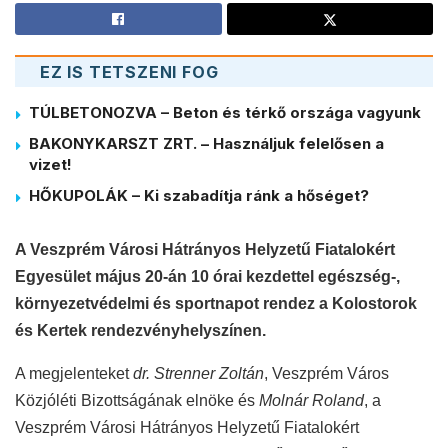
EZ IS TETSZENI FOG
TÚLBETONOZVA – Beton és térkő országa vagyunk
BAKONYKARSZT ZRT. – Használjuk felelősen a
vizet!
HŐKUPOLÁK – Ki szabadítja ránk a hőséget?
A Veszprém Városi Hátrányos Helyzetű Fiatalokért
Egyesület május 20-án 10 órai kezdettel egészség-,
környezetvédelmi és sportnapot rendez a Kolostorok
és Kertek rendezvényhelyszínen.
A megjelenteket
dr. Strenner Zoltán
, Veszprém Város
Közjóléti Bizottságának elnöke és
Molnár Roland
, a
Veszprém Városi Hátrányos Helyzetű Fiatalokért