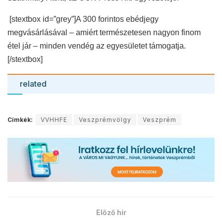
[stextbox id=”grey”]
A 300 forintos ebédjegy
megvásárlásával
– amiért természetesen nagyon finom
étel jár –
minden
vendég
az egyesületet támogatja.
[/stextbox]
related
Címkék:
VVHHFE
Veszprémvölgy
Veszprém
Előző hír