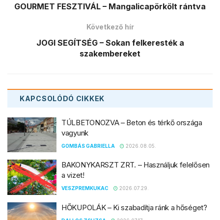
GOURMET FESZTIVÁL – Mangalicapörkölt rántva
Következő hír
JOGI SEGÍTSÉG – Sokan felkeresték a
szakembereket
KAPCSOLÓDÓ
CIKKEK
TÚLBETONOZVA – Beton és térkő országa
vagyunk
GOMBÁS GABRIELLA
2026.08.05.
BAKONYKARSZT ZRT. – Használjuk felelősen
a vizet!
VESZPREMKUKAC
2026.07.29.
HŐKUPOLÁK – Ki szabadítja ránk a hőséget?