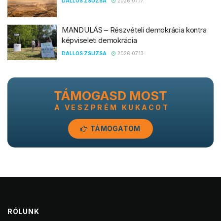
DALLOS ZSUZSA
2026.07.17.
MANDULÁS – Részvételi demokrácia kontra
képviseleti demokrácia
DALLOS ZSUZSA
2026.07.13.
TÁMOGASD MOST
A VESZPRÉM KUKACOT
TÁMOGATOM
RÓLUNK