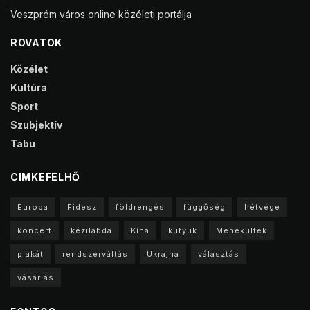
Veszprém város online közéleti portálja
ROVATOK
Közélet
Kultúra
Sport
Szubjektív
Tabu
CIMKEFELHŐ
Europa
Fidesz
földrengés
függőség
hétvége
koncert
kézilabda
Kína
kütyük
Menekültek
plakát
rendszerváltás
Ukrajna
választás
vásárlás