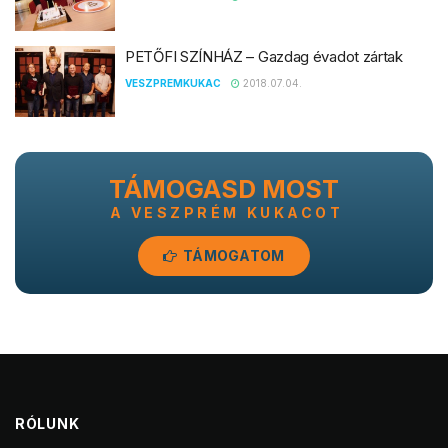
PETŐFI SZÍNHÁZ – Gazdag évadot zártak
VESZPREMKUKAC
2018.07.04.
TÁMOGASD MOST
A VESZPRÉM KUKACOT
TÁMOGATOM
RÓLUNK