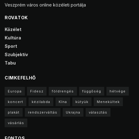
Veszprém város online közéleti portálja
ROVATOK
Közélet
Kultúra
Sport
Szubjektív
Tabu
CIMKEFELHŐ
Europa
Fidesz
földrengés
függőség
hétvége
koncert
kézilabda
Kína
kütyük
Menekültek
plakát
rendszerváltás
Ukrajna
választás
vásárlás
FONTOS