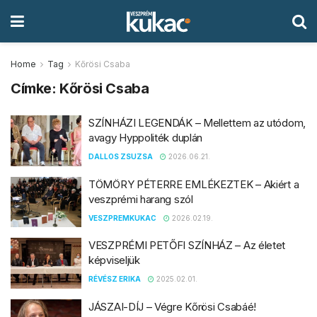
Home
Tag
Kőrösi Csaba
Címke:
Kőrösi Csaba
SZÍNHÁZI LEGENDÁK – Mellettem az utódom,
avagy Hyppoliték duplán
DALLOS ZSUZSA
2026.06.21.
TÖMÖRY PÉTERRE EMLÉKEZTEK – Akiért a
veszprémi harang szól
VESZPREMKUKAC
2026.02.19.
VESZPRÉMI PETŐFI SZÍNHÁZ – Az életet
képviseljük
RÉVÉSZ ERIKA
2025.02.01.
JÁSZAI-DÍJ – Végre Kőrösi Csabáé!