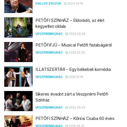
DALLOS ZSUZSA
2024.03.14.
PETŐFI SZÍNHÁZ – Eldorádó, az élet
kegyetlen oldala
VESZPREMKUKAC
2024.02.29.
PETŐFiFJÚ – Musical Petőfi fiatalságáról
VESZPREMKUKAC
2023.02.20.
ILLATSZERTÁR – Egy békebeli komédia
VESZPREMKUKAC
2022.12.18.
Sikeres évadot zárt a Veszprémi Petőfi
Színház
VESZPREMKUKAC
2022.06.29.
PETŐFI SZÍNHÁZ – Kőrösi Csaba 60 éves
VESZPREMKUKAC
2019.05.27.